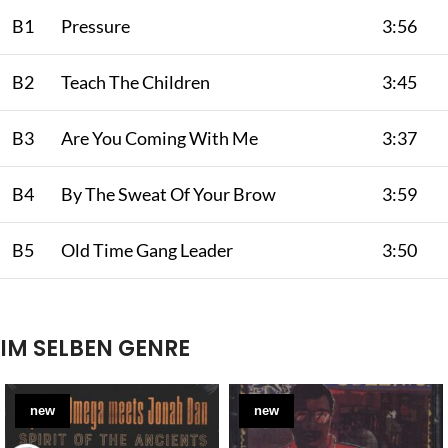
B1
Pressure
3:56
B2
Teach The Children
3:45
B3
Are You Coming With Me
3:37
B4
By The Sweat Of Your Brow
3:59
B5
Old Time Gang Leader
3:50
IM SELBEN GENRE
new
new