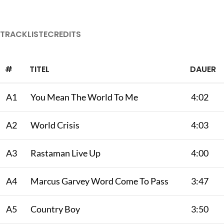
TRACKLISTE
CREDITS
#
TITEL
DAUER
A1
You Mean The World To Me
4:02
A2
World Crisis
4:03
A3
Rastaman Live Up
4:00
A4
Marcus Garvey Word Come To Pass
3:47
A5
Country Boy
3:50