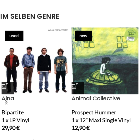
IM SELBEN GENRE
used
new
Aina
Animal Collective
Bipartite
Prospect Hummer
1 x LP Vinyl
1 x 12" Maxi Single Vinyl
29,90
€
12,90
€