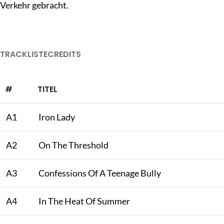
Verkehr gebracht.
TRACKLISTE
CREDITS
#
TITEL
A1
Iron Lady
A2
On The Threshold
A3
Confessions Of A Teenage Bully
A4
In The Heat Of Summer