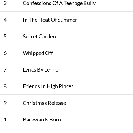
3
Confessions Of A Teenage Bully
4
In The Heat Of Summer
5
Secret Garden
6
Whipped Off
7
Lyrics By Lennon
8
Friends In High Places
9
Christmas Release
10
Backwards Born