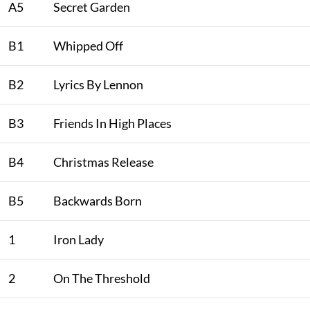
A5
Secret Garden
B1
Whipped Off
B2
Lyrics By Lennon
B3
Friends In High Places
B4
Christmas Release
B5
Backwards Born
1
Iron Lady
2
On The Threshold