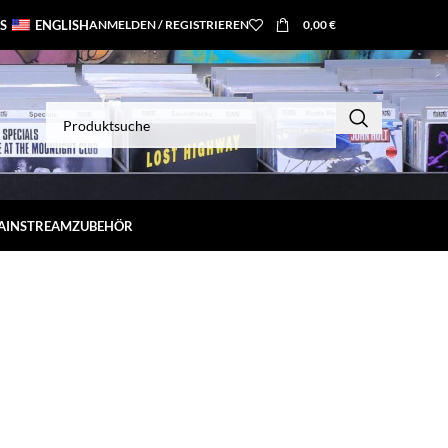
S
ENGLISH
ANMELDEN / REGISTRIEREN
0,00
€
MAINSTREAM
ZUBEHÖR