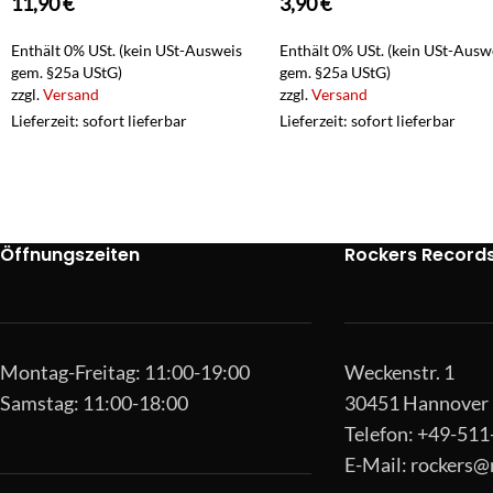
11,90
€
3,90
€
Enthält 0% USt. (kein USt-Ausweis
Enthält 0% USt. (kein USt-Ausw
gem. §25a UStG)
gem. §25a UStG)
zzgl.
Versand
zzgl.
Versand
Lieferzeit: sofort lieferbar
Lieferzeit: sofort lieferbar
Öffnungszeiten
Rockers Record
Montag-Freitag: 11:00-19:00
Weckenstr. 1
Samstag: 11:00-18:00
30451 Hannover
Telefon: +49-51
E-Mail:
rockers@