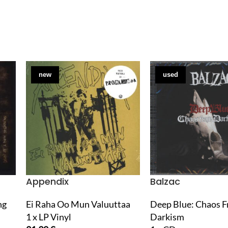
new
used
Appendix
Balzac
ng
Ei Raha Oo Mun Valuuttaa
Deep Blue: Chaos 
1 x LP Vinyl
Darkism