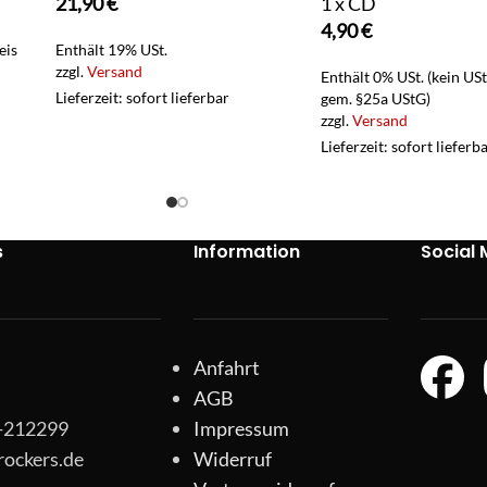
21,90
€
1 x CD
4,90
€
eis
Enthält 19% USt.
zzgl.
Versand
Enthält 0% USt. (kein US
Lieferzeit: sofort lieferbar
gem. §25a UStG)
zzgl.
Versand
Lieferzeit: sofort lieferb
s
Information
Social 
Anfahrt
AGB
1-212299
Impressum
rockers.de
Widerruf