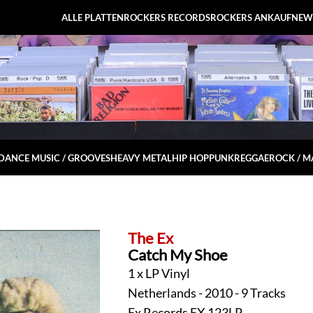
ALLE PLATTEN
ROCKERS RECORDS
ROCKERS ANKAUF
NEW
DANCE MUSIC / GROOVES
HEAVY METAL
HIP HOP
PUNK
REGGAE
ROCK / 
The Ex
Catch My Shoe
1 x LP Vinyl
Netherlands - 2010 - 9 Tracks
Ex Records EX 123LP