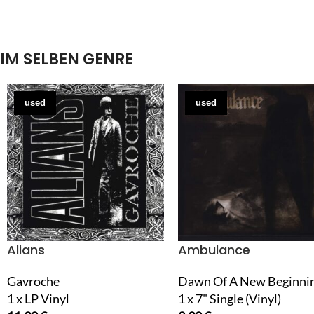
IM SELBEN GENRE
used
used
Alians
Ambulance
Gavroche
Dawn Of A New Beginni
1 x LP Vinyl
1 x 7" Single (Vinyl)