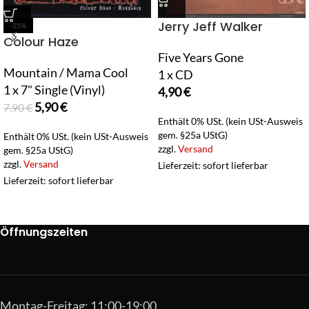
Jerry Jeff Walker
-25%
Colour Haze
Five Years Gone
Mountain / Mama Cool
1 x CD
1 x 7" Single (Vinyl)
4,90
€
5,90
€
7,90
€
Enthält 0% USt. (kein USt-Ausweis
gem. §25a UStG)
Enthält 0% USt. (kein USt-Ausweis
zzgl.
Versand
gem. §25a UStG)
zzgl.
Versand
Lieferzeit: sofort lieferbar
Lieferzeit: sofort lieferbar
Öffnungszeiten
Montag-Freitag: 11:00-19:00