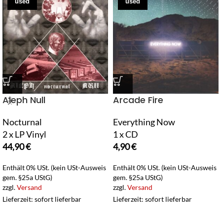
used
used
Aleph Null
Arcade Fire
Nocturnal
Everything Now
2 x LP Vinyl
1 x CD
44,90
€
4,90
€
Enthält 0% USt. (kein USt-Ausweis
Enthält 0% USt. (kein USt-Ausweis
gem. §25a UStG)
gem. §25a UStG)
zzgl.
Versand
zzgl.
Versand
Lieferzeit: sofort lieferbar
Lieferzeit: sofort lieferbar