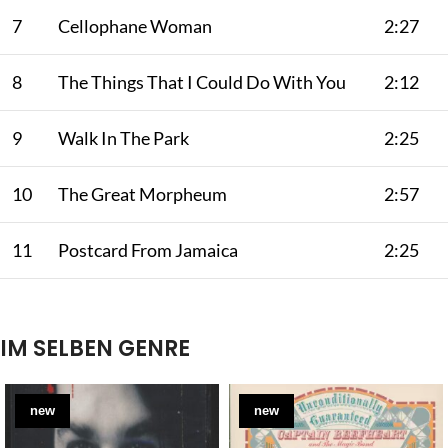
7
Cellophane Woman
2:27
8
The Things That I Could Do With You
2:12
9
Walk In The Park
2:25
10
The Great Morpheum
2:57
11
Postcard From Jamaica
2:25
IM SELBEN GENRE
new
new