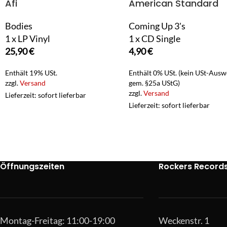
Afi
American Standard
Bodies
Coming Up 3's
1 x LP Vinyl
1 x CD Single
25,90
€
4,90
€
Enthält 19% USt.
Enthält 0% USt. (kein USt-Ausw
zzgl.
Versand
gem. §25a UStG)
zzgl.
Versand
Lieferzeit: sofort lieferbar
Lieferzeit: sofort lieferbar
Öffnungszeiten
Rockers Record
Montag-Freitag: 11:00-19:00
Weckenstr. 1