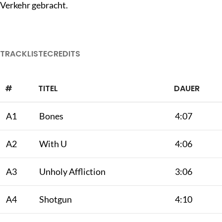
Verkehr gebracht.
TRACKLISTE
CREDITS
#
TITEL
DAUER
A1
Bones
4:07
A2
With U
4:06
A3
Unholy Affliction
3:06
A4
Shotgun
4:10