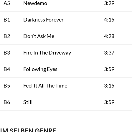
A5
Newdemo
3:29
B1
Darkness Forever
4:15
B2
Don’t Ask Me
4:28
B3
Fire In The Driveway
3:37
B4
Following Eyes
3:59
B5
Feel It All The Time
3:15
B6
Still
3:59
IM SELBEN GENRE