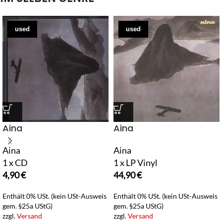
used
used
Aina
Aina
Aina
Aina
1 x CD
1 x LP Vinyl
4,90
€
44,90
€
Enthält 0% USt. (kein USt-Ausweis
Enthält 0% USt. (kein USt-Ausweis
gem. §25a UStG)
gem. §25a UStG)
zzgl.
Versand
zzgl.
Versand