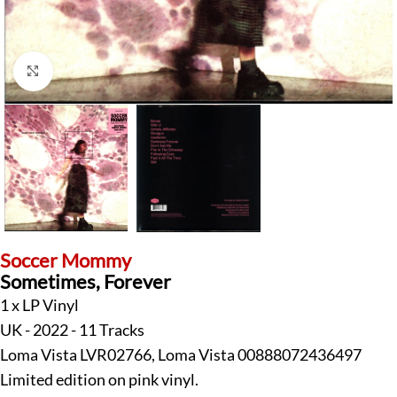
Klick zum Vergrößern
Soccer Mommy
Sometimes, Forever
1 x LP Vinyl
UK - 2022 - 11 Tracks
Loma Vista LVR02766, Loma Vista 00888072436497
Limited edition on pink vinyl.