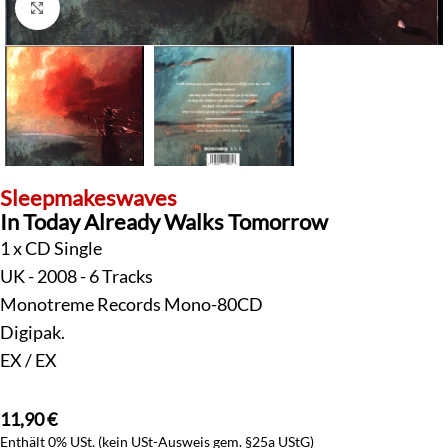
Klick zum Vergrößern
Sleepmakeswaves
In Today Already Walks Tomorrow
1 x CD Single
UK - 2008 - 6 Tracks
Monotreme Records Mono-80CD
Digipak.
EX / EX
11,90
€
Enthält 0% USt. (kein USt-Ausweis gem. §25a UStG)