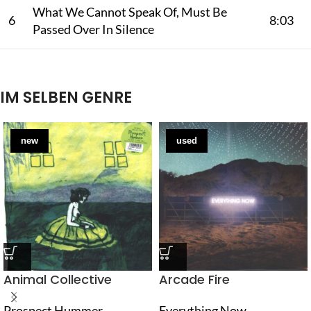
What We Cannot Speak Of, Must Be
6
8:03
Passed Over In Silence
IM SELBEN GENRE
new
used
Animal Collective
Arcade Fire
Prospect Hummer
Everything Now