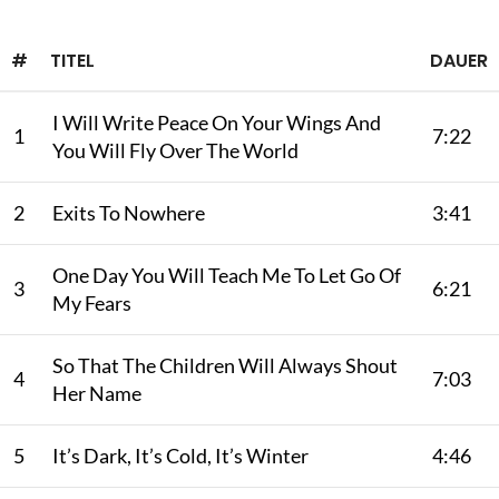
#
TITEL
DAUER
I Will Write Peace On Your Wings And
1
7:22
You Will Fly Over The World
2
Exits To Nowhere
3:41
One Day You Will Teach Me To Let Go Of
3
6:21
My Fears
So That The Children Will Always Shout
4
7:03
Her Name
5
It’s Dark, It’s Cold, It’s Winter
4:46