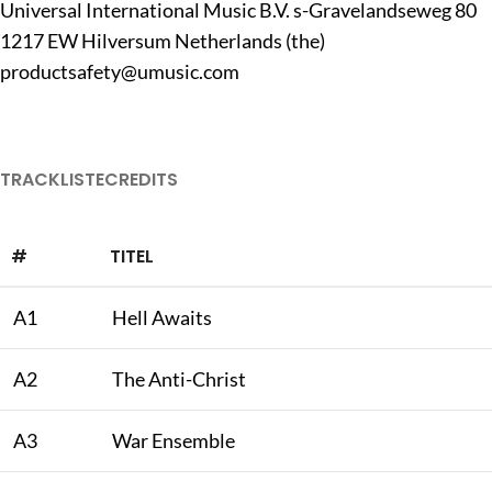
Universal International Music B.V. s-Gravelandseweg 80
1217 EW Hilversum Netherlands (the)
productsafety@umusic.com
TRACKLISTE
CREDITS
#
TITEL
A1
Hell Awaits
A2
The Anti-Christ
A3
War Ensemble