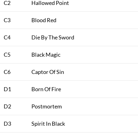
C2
Hallowed Point
C3
Blood Red
C4
Die By The Sword
C5
Black Magic
C6
Captor Of Sin
D1
Born Of Fire
D2
Postmortem
D3
Spirit In Black