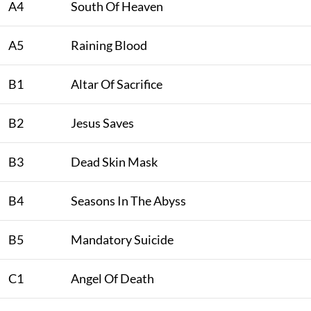
A4
South Of Heaven
A5
Raining Blood
B1
Altar Of Sacrifice
B2
Jesus Saves
B3
Dead Skin Mask
B4
Seasons In The Abyss
B5
Mandatory Suicide
C1
Angel Of Death