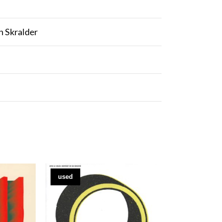
n Skralder
used
used