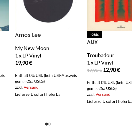
Amos Lee
-28%
AUX
My New Moon
Troubadour
1 x LP Vinyl
1 x LP Vinyl
19,90
€
12,90
€
17,90
€
eis
Enthält 0% USt. (kein USt-Ausweis
gem. §25a UStG)
Enthält 0% USt. (kein US
zzgl.
Versand
gem. §25a UStG)
Lieferzeit: sofort lieferbar
zzgl.
Versand
Lieferzeit: sofort lieferb