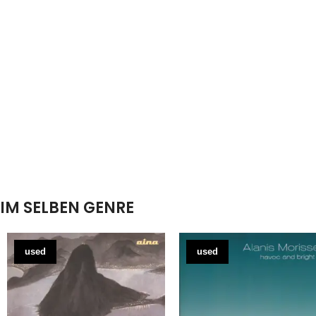
IM SELBEN GENRE
used
used