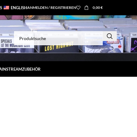
S
ENGLISH
ANMELDEN / REGISTRIEREN
0,00
€
MAINSTREAM
ZUBEHÖR