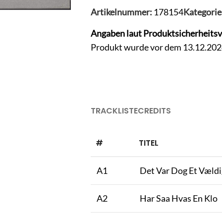
Artikelnummer:
178154
Kategorie
Angaben laut Produktsicherheits
Produkt wurde vor dem 13.12.2024 
TRACKLISTE
CREDITS
#
TITEL
A1
Det Var Dog Et Væld
A2
Har Saa Hvas En Klo