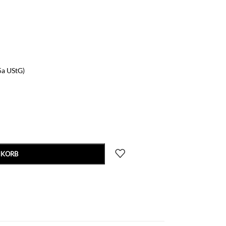
5a UStG)
NKORB