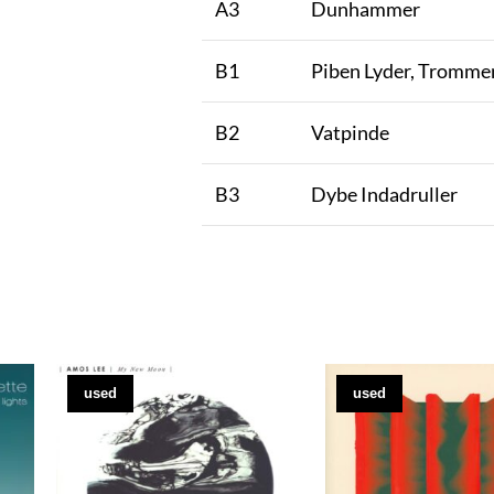
A3
Dunhammer
B1
Piben Lyder, Tromme
B2
Vatpinde
B3
Dybe Indadruller
used
used