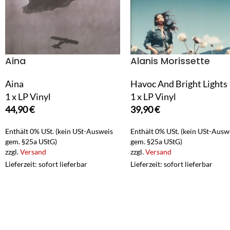
Aina
Alanis Morissette
Aina
Havoc And Bright Lights
1 x LP Vinyl
1 x LP Vinyl
44,90
€
39,90
€
Enthält 0% USt. (kein USt-Ausweis
Enthält 0% USt. (kein USt-Ausw
gem. §25a UStG)
gem. §25a UStG)
zzgl.
Versand
zzgl.
Versand
Lieferzeit: sofort lieferbar
Lieferzeit: sofort lieferbar