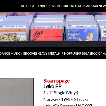
ALLE PLATTEN
ROCKERS RECORDS
ROCKERS ANKAUF
NEW
DANCE MUSIC / GROOVES
HEAVY METAL
HIP HOP
PUNK
REGGAE
ROCK / 
Skarnspage
Løko EP
1 x 7" Single (Vinyl)
Norway - 1998 - 6 Tracks
LANuGo Records LNG 007