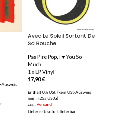
Avec Le Soleil Sortant De
Badenovs
Sa Bouche
Step On It Big
Pas Pire Pop, I ♥ You So
1 x CD
Much
4,90
€
1 x LP Vinyl
Enthält 0% USt. (
17,90
€
gem. §25a UStG)
t-Ausweis
zzgl.
Versand
Enthält 0% USt. (kein USt-Ausweis
Lieferzeit: sofort 
gem. §25a UStG)
ar
zzgl.
Versand
Lieferzeit: sofort lieferbar