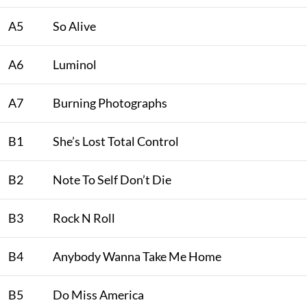
A5
So Alive
A6
Luminol
A7
Burning Photographs
B1
She’s Lost Total Control
B2
Note To Self Don’t Die
B3
Rock N Roll
B4
Anybody Wanna Take Me Home
B5
Do Miss America