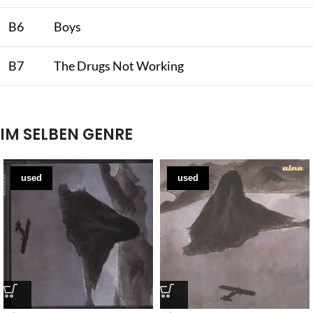
B6
Boys
B7
The Drugs Not Working
IM SELBEN GENRE
used
used