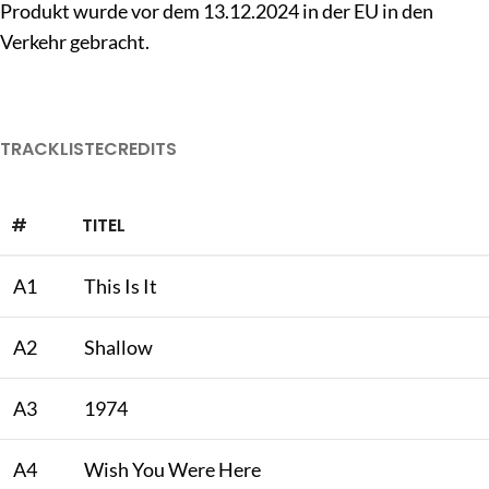
Produkt wurde vor dem 13.12.2024 in der EU in den
Verkehr gebracht.
TRACKLISTE
CREDITS
#
TITEL
A1
This Is It
A2
Shallow
A3
1974
A4
Wish You Were Here