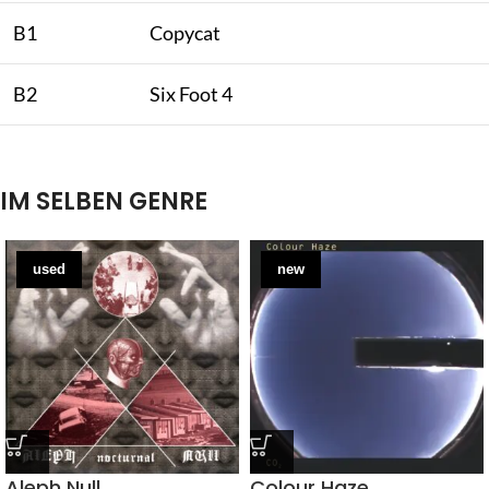
B1
Copycat
B2
Six Foot 4
IM SELBEN GENRE
used
new
Aleph Null
Colour Haze