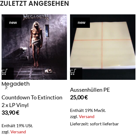
ZULETZT ANGESEHEN
new
new
Megadeth
Aussenhüllen PE
Countdown To Extinction
25,00
€
2 x LP Vinyl
Enthält 19% MwSt.
33,90
€
zzgl.
Versand
Lieferzeit: sofort lieferbar
Enthält 19% USt.
zzgl.
Versand