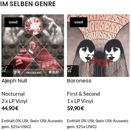
IM SELBEN GENRE
used
used
Aleph Null
Baroness
Nocturnal
First & Second
2 x LP Vinyl
1 x LP Vinyl
44,90
€
59,90
€
Enthält 0% USt. (kein USt-Ausweis
Enthält 0% USt. (kein USt-Ausweis
gem. §25a UStG)
gem. §25a UStG)