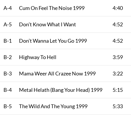
A-4
Cum On Feel The Noise 1999
4:40
A-5
Don’t Know What I Want
4:52
B-1
Don’t Wanna Let You Go 1999
4:52
B-2
Highway To Hell
3:59
B-3
Mama Weer All Crazee Now 1999
3:22
B-4
Metal Helath (Bang Your Head) 1999
5:15
B-5
The Wild And The Young 1999
5:33