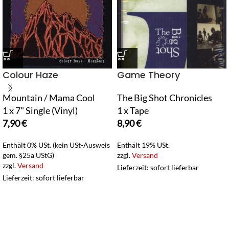
Colour Haze
Game Theory
Mountain / Mama Cool
The Big Shot Chronicles
1 x 7" Single (Vinyl)
1 x Tape
7,90
€
8,90
€
Enthält 0% USt. (kein USt-Ausweis
Enthält 19% USt.
gem. §25a UStG)
zzgl.
Versand
zzgl.
Versand
Lieferzeit: sofort lieferbar
Lieferzeit: sofort lieferbar