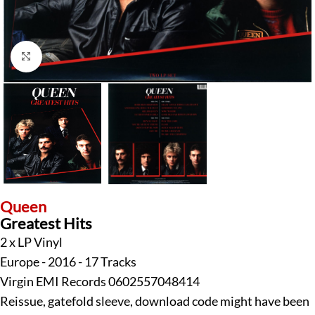
Klick zum Vergrößern
Queen
Greatest Hits
2 x LP Vinyl
Europe - 2016 - 17 Tracks
Virgin EMI Records 0602557048414
Reissue, gatefold sleeve, download code might have been