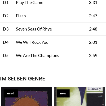
D1
Play The Game
3:31
D2
Flash
2:47
D3
Seven Seas Of Rhye
2:48
D4
We Will Rock You
2:01
D5
We Are The Champions
2:59
IM SELBEN GENRE
used
new