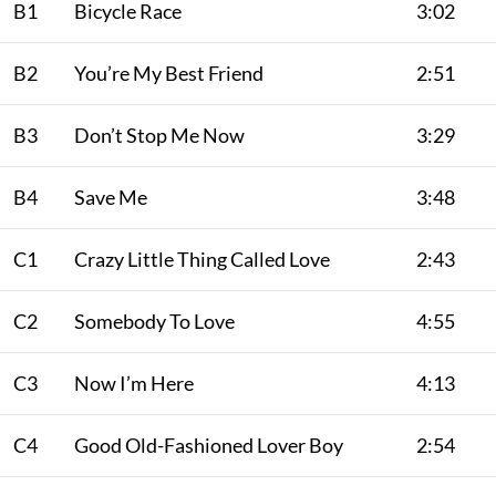
B1
Bicycle Race
3:02
B2
You’re My Best Friend
2:51
B3
Don’t Stop Me Now
3:29
B4
Save Me
3:48
C1
Crazy Little Thing Called Love
2:43
C2
Somebody To Love
4:55
C3
Now I’m Here
4:13
C4
Good Old-Fashioned Lover Boy
2:54