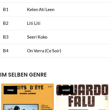
B1
Kelen Ati Leen
B2
Liti Liti
B3
Seeri Koko
B4
On Verra (Ce Soir)
IM SELBEN GENRE
new
used