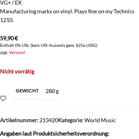
VG+ / EX
Manufacturing marks on vinyl. Plays fine on my Technics
1210.
59,90
€
Enthält 0% USt. (kein USt-Ausweis gem. §25a UStG)
zzgl.
Versand
Nicht vorrätig
GEWICHT
280 g
Artikelnummer:
213420
Kategorie:
World Music
Angaben laut Produktsicherheitsverordnung: