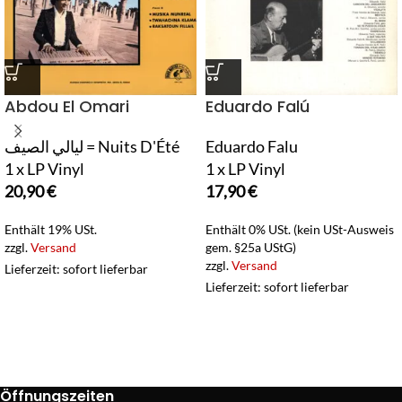
Abdou El Omari
Eduardo Falú
ليالي الصيف = Nuits D'Été
Eduardo Falu
1 x LP Vinyl
1 x LP Vinyl
20,90
€
17,90
€
Enthält 19% USt.
Enthält 0% USt. (kein USt-Ausweis
zzgl.
Versand
gem. §25a UStG)
zzgl.
Versand
Lieferzeit: sofort lieferbar
Lieferzeit: sofort lieferbar
Öffnungszeiten