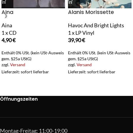
Aina
Alanis Morissette
Aina
Havoc And Bright Lights
1 x CD
1 x LP Vinyl
4,90
€
39,90
€
Enthält 0% USt. (kein USt-Ausweis
Enthält 0% USt. (kein USt-Ausweis
gem. §25a UStG)
gem. §25a UStG)
zzgl.
Versand
zzgl.
Versand
Lieferzeit: sofort lieferbar
Lieferzeit: sofort lieferbar
Öffnungszeiten
Montag-Freitag: 11:00-19:00