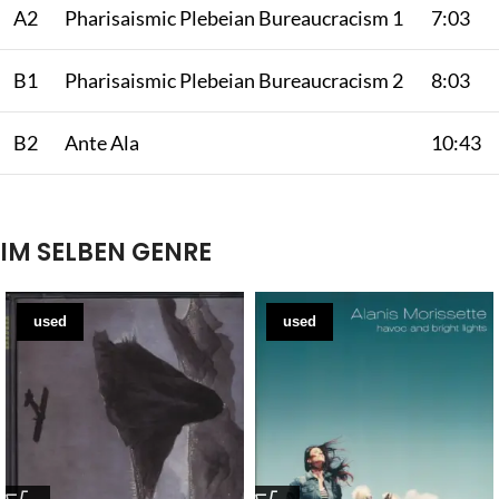
A2
Pharisaismic Plebeian Bureaucracism 1
7:03
B1
Pharisaismic Plebeian Bureaucracism 2
8:03
B2
Ante Ala
10:43
IM SELBEN GENRE
used
used