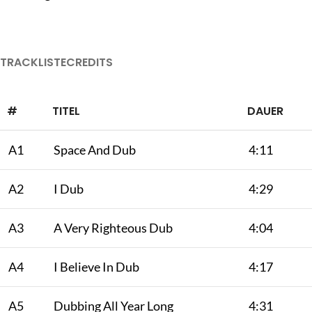
TRACKLISTE
CREDITS
#
TITEL
DAUER
A1
Space And Dub
4:11
A2
I Dub
4:29
A3
A Very Righteous Dub
4:04
A4
I Believe In Dub
4:17
A5
Dubbing All Year Long
4:31