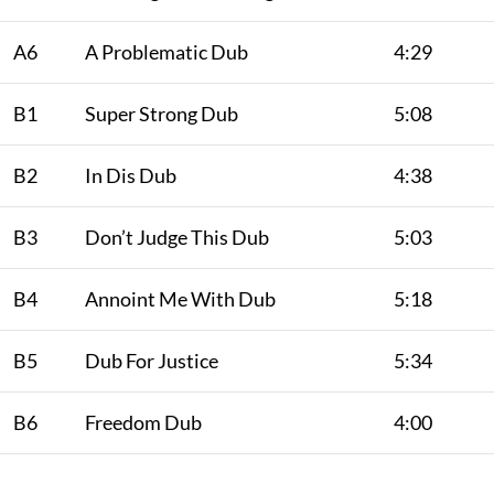
A6
A Problematic Dub
4:29
B1
Super Strong Dub
5:08
B2
In Dis Dub
4:38
B3
Don’t Judge This Dub
5:03
B4
Annoint Me With Dub
5:18
B5
Dub For Justice
5:34
B6
Freedom Dub
4:00