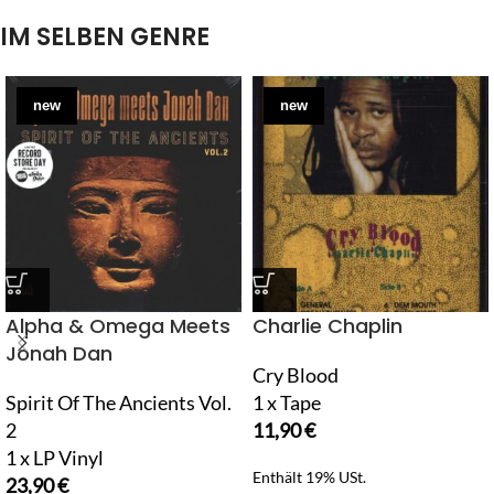
IM SELBEN GENRE
new
new
Alpha & Omega Meets
Charlie Chaplin
Jonah Dan
Cry Blood
Spirit Of The Ancients Vol.
1 x Tape
2
11,90
€
1 x LP Vinyl
Enthält 19% USt.
23,90
€