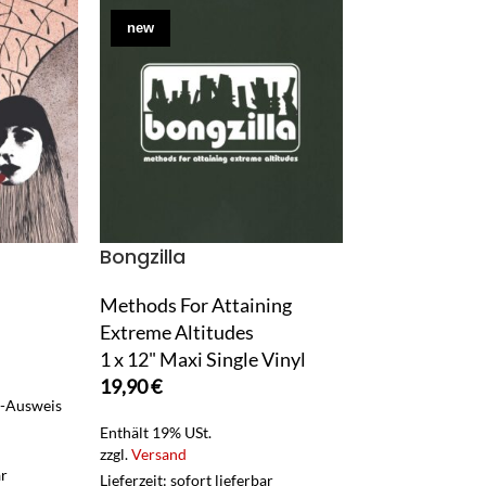
new
used
Bongzilla
Logical Terr
Methods For Attaining
Ashes Of Fate
Extreme Altitudes
1 x CD
1 x 12" Maxi Single Vinyl
4,90
€
19,90
€
t-Ausweis
Enthält 0% USt. (
gem. §25a UStG)
Enthält 19% USt.
zzgl.
Versand
zzgl.
Versand
ar
Lieferzeit: sofort 
Lieferzeit: sofort lieferbar