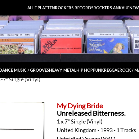
ALLE PLATTEN
ROCKERS RECORDS
ROCKERS ANKAUF
NEW
DANCE MUSIC / GROOVES
HEAVY METAL
HIP HOP
PUNK
REGGAE
ROCK / 
7″ Single (Vinyl)
My Dying Bride
Unreleased Bitterness.
1 x 7" Single (Vinyl)
United Kingdom - 1993 - 1 Tracks
Unbridled Voyage WW 1