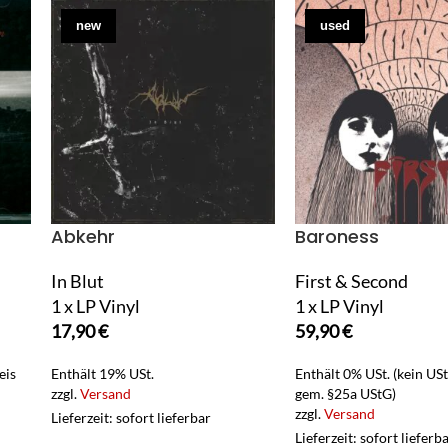
new
used
Abkehr
Baroness
In Blut
First & Second
1 x LP Vinyl
1 x LP Vinyl
17,90
€
59,90
€
eis
Enthält 19% USt.
Enthält 0% USt. (kein US
zzgl.
Versand
gem. §25a UStG)
zzgl.
Versand
Lieferzeit: sofort lieferbar
Lieferzeit: sofort lieferb