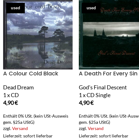
used
used
A Colour Cold Black
A Death For Every Sin
Dead Dream
God's Final Descent
1 x CD
1 x CD Single
4,90
€
4,90
€
Enthält 0% USt. (kein USt-Ausweis
Enthält 0% USt. (kein USt-Ausw
gem. §25a UStG)
gem. §25a UStG)
zzgl.
Versand
zzgl.
Versand
Lieferzeit: sofort lieferbar
Lieferzeit: sofort lieferbar