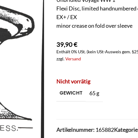
Flexi Disc, limited handnumbered e
EX+ / EX
minor crease on fold over sleeve
39,90
€
Enthält 0% USt. (kein USt-Ausweis gem. §2
zzgl.
Versand
Nicht vorrätig
GEWICHT
65 g
Artikelnummer:
165882
Kategorie