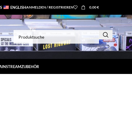
S
ENGLISH
ANMELDEN / REGISTRIEREN
0,00
€
MAINSTREAM
ZUBEHÖR