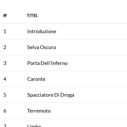
#
TITEL
1
Introduzione
2
Selva Oscura
3
Porta Dell’Inferno
4
Caronte
5
Spacciatore Di Droga
6
Terremoto
7
Limbo