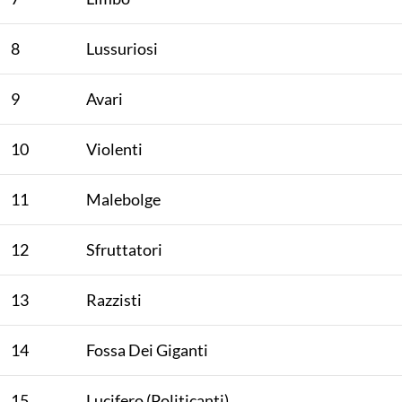
8
Lussuriosi
9
Avari
10
Violenti
11
Malebolge
12
Sfruttatori
13
Razzisti
14
Fossa Dei Giganti
15
Lucifero (Politicanti)