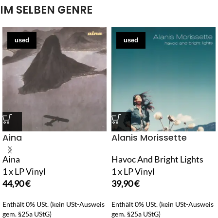
IM SELBEN GENRE
used
used
Aina
Alanis Morissette
Aina
Havoc And Bright Lights
1 x LP Vinyl
1 x LP Vinyl
44,90
€
39,90
€
Enthält 0% USt. (kein USt-Ausweis
Enthält 0% USt. (kein USt-Ausweis
gem. §25a UStG)
gem. §25a UStG)