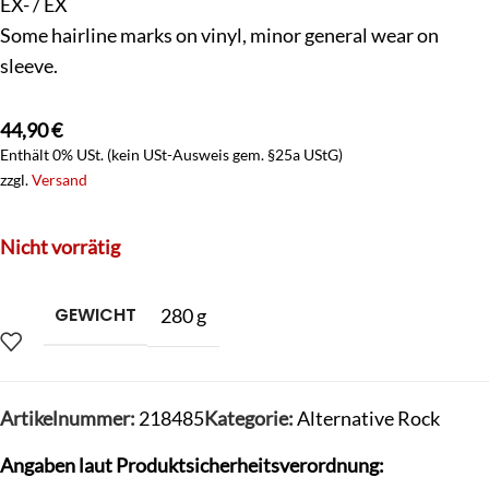
EX- / EX
Some hairline marks on vinyl, minor general wear on
sleeve.
44,90
€
Enthält 0% USt. (kein USt-Ausweis gem. §25a UStG)
zzgl.
Versand
Nicht vorrätig
GEWICHT
280 g
Artikelnummer:
218485
Kategorie:
Alternative Rock
Angaben laut Produktsicherheitsverordnung: