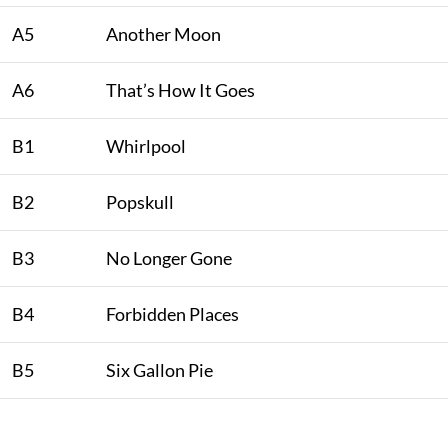
A5
Another Moon
A6
That’s How It Goes
B1
Whirlpool
B2
Popskull
B3
No Longer Gone
B4
Forbidden Places
B5
Six Gallon Pie