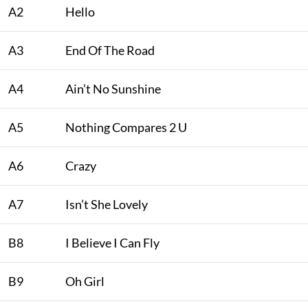
A2
Hello
A3
End Of The Road
A4
Ain’t No Sunshine
A5
Nothing Compares 2 U
A6
Crazy
A7
Isn’t She Lovely
B8
I Believe I Can Fly
B9
Oh Girl