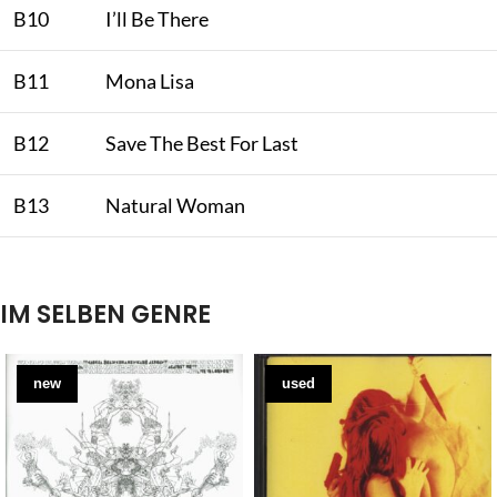
B10
I’ll Be There
B11
Mona Lisa
B12
Save The Best For Last
B13
Natural Woman
IM SELBEN GENRE
new
used