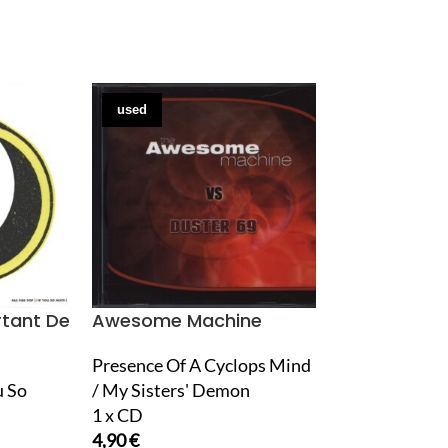
used
used
rtant De
Awesome Machine
Baramon
Presence Of A Cyclops Mind
Baramon
u So
/ My Sisters' Demon
1 x LP Vinyl
1 x CD
29,90
€
4,90
€