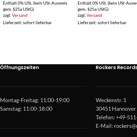
Enthält 0% USt. (kein USt-Ausweis
Enthält 0% USt. (kein USt-Ausw
gem. §25a UStG)
gem. §25a UStG)
zzgl.
Versand
zzgl.
Versand
Lieferzeit: sofort lieferbar
Lieferzeit: sofort lieferbar
Öffnungszeiten
Rockers Record
Montag-Freitag: 11:00-19:00
Weckenstr. 1
Samstag: 11:00-18:00
30451 Hannover
Telefon: +49-51
E-Mail:
rockers@