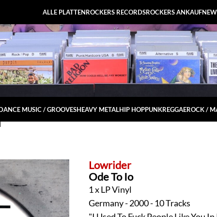
ALLE PLATTEN
ROCKERS RECORDS
ROCKERS ANKAUF
NEW
DANCE MUSIC / GROOVES
HEAVY METAL
HIP HOP
PUNK
REGGAE
ROCK / 
l
Lowrider
Ode To Io
1 x LP Vinyl
Germany - 2000 - 10 Tracks
"I Used To Fuck People Like You In