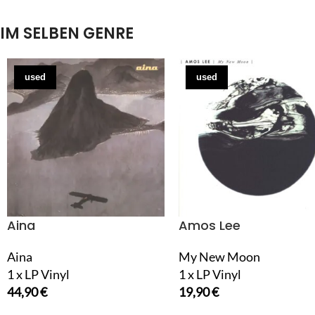
IM SELBEN GENRE
used
used
Aina
Amos Lee
Aina
My New Moon
1 x LP Vinyl
1 x LP Vinyl
44,90
€
19,90
€