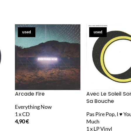
used
used
Arcade Fire
Avec Le Soleil So
Sa Bouche
Everything Now
1 x CD
Pas Pire Pop, I ♥ Yo
4,90
€
Much
1 x LP Vinyl