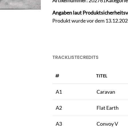
Artikelnummer:
202761
Kategorie
Angaben laut Produktsicherheits
Produkt wurde vor dem 13.12.2024 
TRACKLISTE
CREDITS
#
TITEL
A1
Caravan
A2
Flat Earth
A3
Convoy V