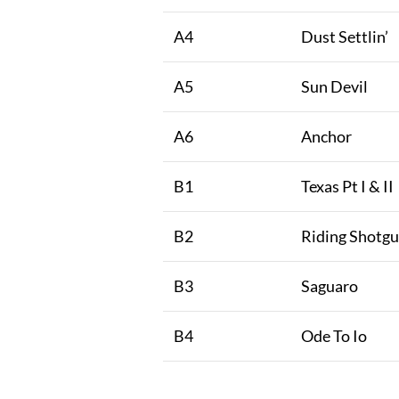
A4
Dust Settlin’
A5
Sun Devil
A6
Anchor
B1
Texas Pt I & II
B2
Riding Shotg
B3
Saguaro
B4
Ode To Io