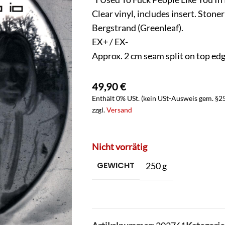
Clear vinyl, includes insert. Ston
Bergstrand (Greenleaf).
EX+ / EX-
Approx. 2 cm seam split on top edg
49,90
€
Enthält 0% USt. (kein USt-Ausweis gem. §2
zzgl.
Versand
Nicht vorrätig
GEWICHT
250 g