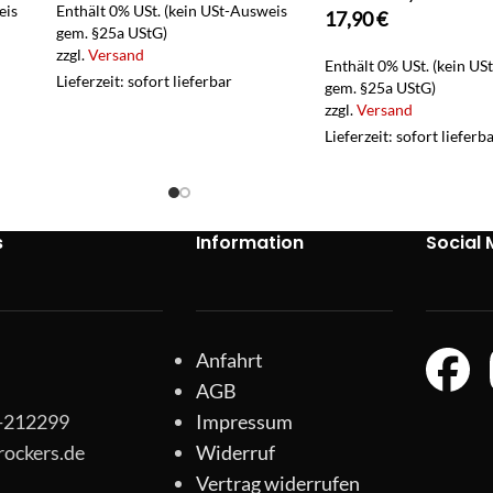
eis
Enthält 0% USt. (kein USt-Ausweis
17,90
€
gem. §25a UStG)
zzgl.
Versand
Enthält 0% USt. (kein US
Lieferzeit: sofort lieferbar
gem. §25a UStG)
zzgl.
Versand
Lieferzeit: sofort lieferb
s
Information
Social 
Anfahrt
AGB
1-212299
Impressum
rockers.de
Widerruf
Vertrag widerrufen