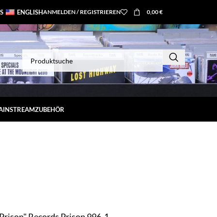
S
ENGLISH
ANMELDEN / REGISTRIEREN
0,00
€
MAINSTREAM
ZUBEHÖR
 Prison" Records Prison 996-1