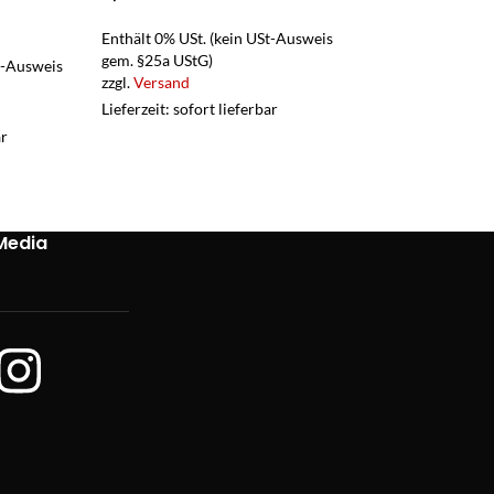
Enthält 0% USt. (
gem. §25a UStG)
Enthält 0% USt. (kein USt-Ausweis
zzgl.
Versand
gem. §25a UStG)
t-Ausweis
Lieferzeit: sofort 
zzgl.
Versand
Lieferzeit: sofort lieferbar
ar
Media