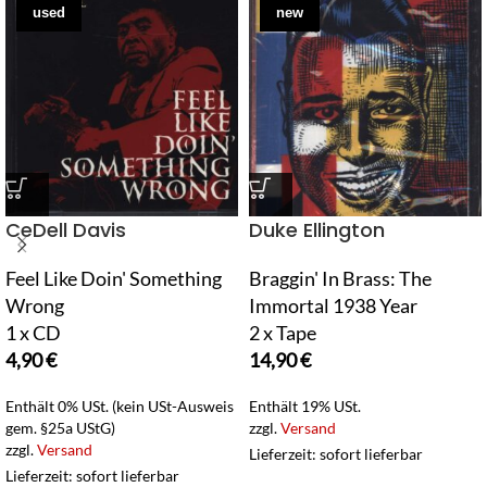
used
new
CeDell Davis
Duke Ellington
Feel Like Doin' Something
Braggin' In Brass: The
Wrong
Immortal 1938 Year
1 x CD
2 x Tape
4,90
€
14,90
€
Enthält 0% USt. (kein USt-Ausweis
Enthält 19% USt.
gem. §25a UStG)
zzgl.
Versand
zzgl.
Versand
Lieferzeit: sofort lieferbar
Lieferzeit: sofort lieferbar