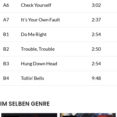
A6
Check Yourself
3:02
A7
It’s Your Own Fault
2:37
B1
Do Me Right
2:54
B2
Trouble, Trouble
2:50
B3
Hung Down Head
2:54
B4
Tollin’ Bells
9:48
IM SELBEN GENRE