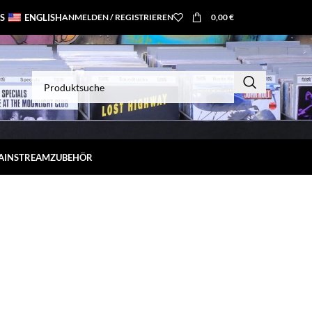
S
ENGLISH
ANMELDEN / REGISTRIEREN
0,00
€
MAINSTREAM
ZUBEHÖR