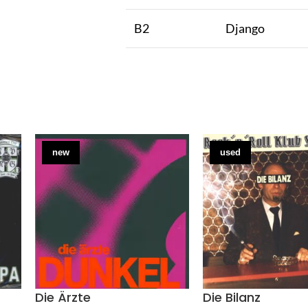
B2
Django
new
used
Die Ärzte
Die Bilanz