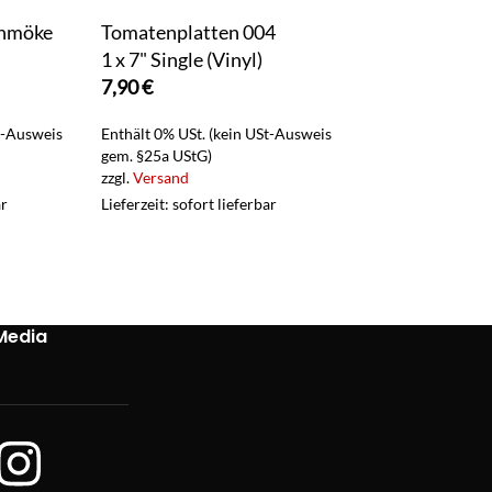
chmöke
Tomatenplatten 004
Inter labia ve
1 x 7" Single (Vinyl)
1 x CD
7,90
€
4,90
€
t-Ausweis
Enthält 0% USt. (kein USt-Ausweis
Enthält 0% USt. (
gem. §25a UStG)
gem. §25a UStG)
zzgl.
Versand
zzgl.
Versand
ar
Lieferzeit: sofort lieferbar
Lieferzeit: sofort 
Media