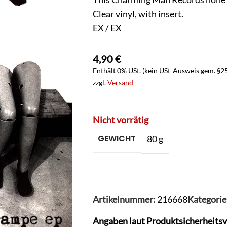
Clear vinyl, with insert.
EX / EX
4,90
€
Enthält 0% USt. (kein USt-Ausweis gem. §2
zzgl.
Versand
Nicht vorrätig
GEWICHT
80 g
Artikelnummer:
216668
Kategorie
Angaben laut Produktsicherheits