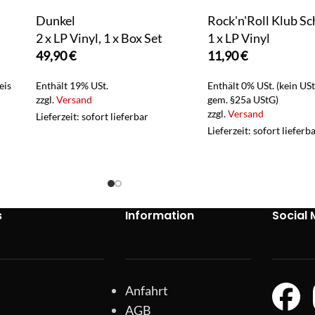
Dunkel
Rock'n'Roll Klub S
2 x LP Vinyl, 1 x Box Set
1 x LP Vinyl
49,90
€
11,90
€
eis
Enthält 19% USt.
Enthält 0% USt. (kein US
zzgl.
Versand
gem. §25a UStG)
zzgl.
Versand
Lieferzeit: sofort lieferbar
Lieferzeit: sofort lieferb
s
Information
Social 
Anfahrt
AGB