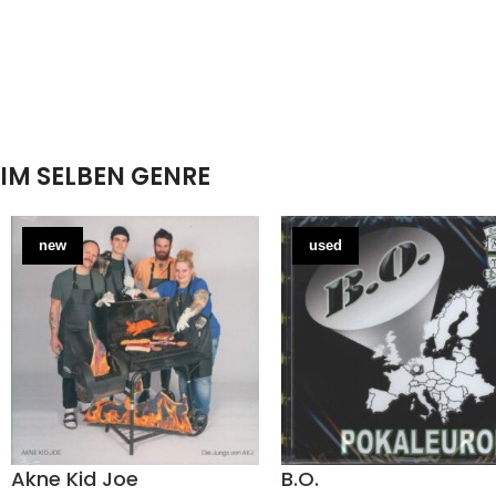
IM SELBEN GENRE
new
used
Akne Kid Joe
B.O.