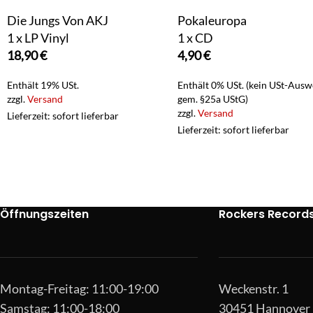
Die Jungs Von AKJ
Pokaleuropa
1 x LP Vinyl
1 x CD
18,90
€
4,90
€
Enthält 19% USt.
Enthält 0% USt. (kein USt-Ausw
zzgl.
Versand
gem. §25a UStG)
zzgl.
Versand
Lieferzeit: sofort lieferbar
Lieferzeit: sofort lieferbar
Öffnungszeiten
Rockers Record
Montag-Freitag: 11:00-19:00
Weckenstr. 1
Samstag: 11:00-18:00
30451 Hannover