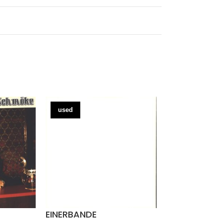
used
used
EINERBANDE
Fenriswolf