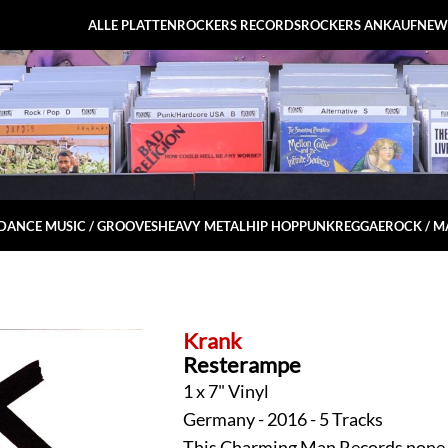
ALLE PLATTEN
ROCKERS RECORDS
ROCKERS ANKAUF
NEW
DANCE MUSIC / GROOVES
HEAVY METAL
HIP HOP
PUNK
REGGAE
ROCK / 
Krank
Resterampe
1 x 7" Vinyl
Germany - 2016 - 5 Tracks
This Charming Man Records none