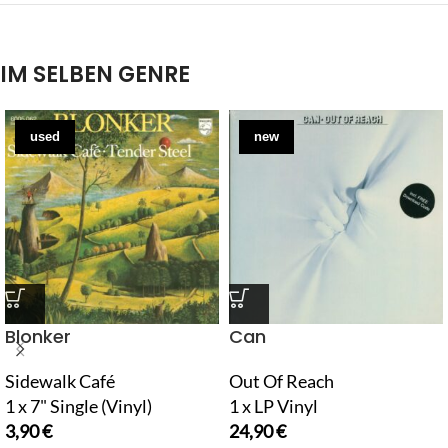
IM SELBEN GENRE
used
new
Blonker
Can
Sidewalk Café
Out Of Reach
1 x 7" Single (Vinyl)
1 x LP Vinyl
3,90
€
24,90
€