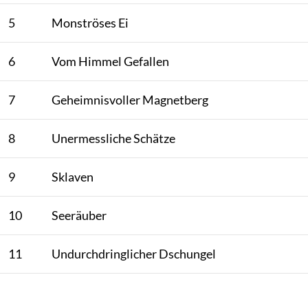
5
Monströses Ei
6
Vom Himmel Gefallen
7
Geheimnisvoller Magnetberg
8
Unermessliche Schätze
9
Sklaven
10
Seeräuber
11
Undurchdringlicher Dschungel