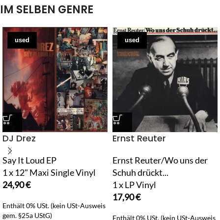
IM SELBEN GENRE
used
used
DJ Drez
Ernst Reuter
Say It Loud EP
Ernst Reuter/Wo uns der
1 x 12" Maxi Single Vinyl
Schuh drückt...
24,90
€
1 x LP Vinyl
17,90
€
Enthält 0% USt. (kein USt-Ausweis
gem. §25a UStG)
Enthält 0% USt. (kein USt-Ausweis