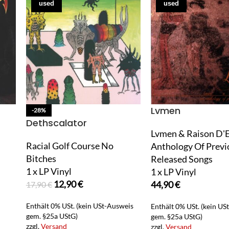
used
used
Lvmen
-28%
Dethscalator
Lvmen & Raison D'E
Racial Golf Course No
Anthology Of Previ
Bitches
Released Songs
1 x LP Vinyl
1 x LP Vinyl
12,90
€
44,90
€
17,90
€
Enthält 0% USt. (kein USt-Ausweis
Enthält 0% USt. (kein US
gem. §25a UStG)
gem. §25a UStG)
zzgl.
Versand
zzgl.
Versand