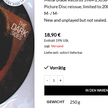
Picture Disc reissue, limited to 20
M- / M-
New and unplayed but not sealed.
18,90
€
Enthält 19% USt.
zzgl.
Versand
Lieferzeit: sofort lieferbar
Vorrätig
IN DEN WARE
GEWICHT
250 g