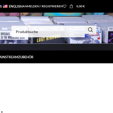
S
ENGLISH
ANMELDEN / REGISTRIEREN
0,00
€
MAINSTREAM
ZUBEHÖR
-1