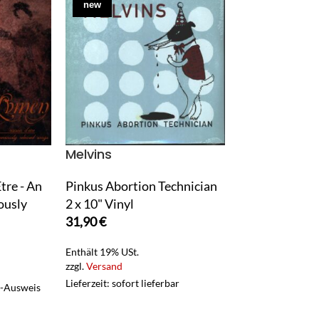
new
new
Melvins
Melvins
tre - An
Pinkus Abortion Technician
Working With
ously
2 x 10" Vinyl
1 x LP Vinyl
31,90
€
23,90
€
Enthält 19% USt.
Enthält 19% USt.
zzgl.
Versand
zzgl.
Versand
Lieferzeit: sofort lieferbar
Lieferzeit: sofort 
t-Ausweis