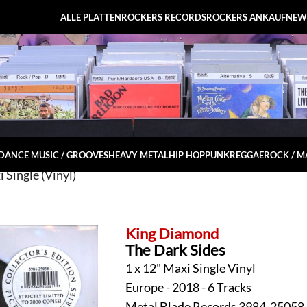
ALLE PLATTEN
ROCKERS RECORDS
ROCKERS ANKAUF
NEW
DANCE MUSIC / GROOVES
HEAVY METAL
HIP HOP
PUNK
REGGAE
ROCK / 
Single (Vinyl)
King Diamond
The Dark Sides
1 x 12" Maxi Single Vinyl
Europe - 2018 - 6 Tracks
Metal Blade Records 3984-25058