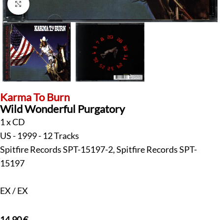
Klick zum Vergrößern
Karma To Burn
Wild Wonderful Purgatory
1 x CD
US - 1999 - 12 Tracks
Spitfire Records SPT-15197-2, Spitfire Records SPT-
15197
EX / EX
14,90
€