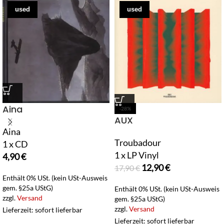
used
used
Aina
-28%
AUX
Aina
Troubadour
1 x CD
1 x LP Vinyl
4,90
€
12,90
€
17,90
€
Enthält 0% USt. (kein USt-Ausweis
gem. §25a UStG)
Enthält 0% USt. (kein USt-Ausweis
zzgl.
Versand
gem. §25a UStG)
zzgl.
Versand
Lieferzeit: sofort lieferbar
Lieferzeit: sofort lieferbar