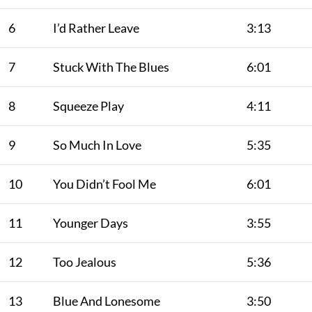
6
I’d Rather Leave
3:13
7
Stuck With The Blues
6:01
8
Squeeze Play
4:11
9
So Much In Love
5:35
10
You Didn’t Fool Me
6:01
11
Younger Days
3:55
12
Too Jealous
5:36
13
Blue And Lonesome
3:50