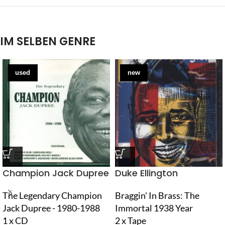
IM SELBEN GENRE
used
new
Champion Jack Dupree
Duke Ellington
The Legendary Champion
Braggin' In Brass: The
Jack Dupree - 1980-1988
Immortal 1938 Year
1 x CD
2 x Tape