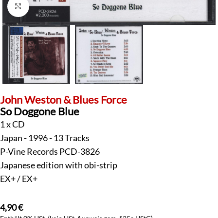
Klick zum Vergrößern
John Weston & Blues Force
So Doggone Blue
1 x CD
Japan - 1996 - 13 Tracks
P-Vine Records PCD-3826
Japanese edition with obi-strip
EX+ / EX+
4,90
€