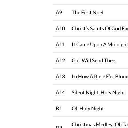
A9
The First Noel
A10
Christ’s Saints Of God F
A11
It Came Upon A Midnight
A12
Go I Will Send Thee
A13
Lo How A Rose E’er Bloo
A14
Silent Night, Holy Night
B1
Oh Holy Night
Christmas Medley: Oh 
B2