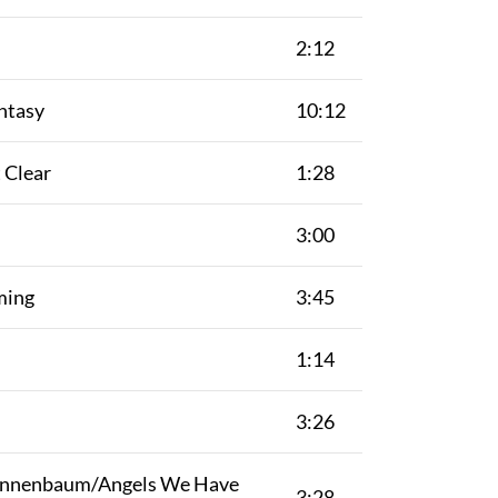
2:12
antasy
10:12
 Clear
1:28
3:00
ming
3:45
1:14
3:26
Tannenbaum/Angels We Have
3:28