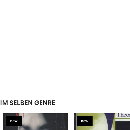
IM SELBEN GENRE
new
new