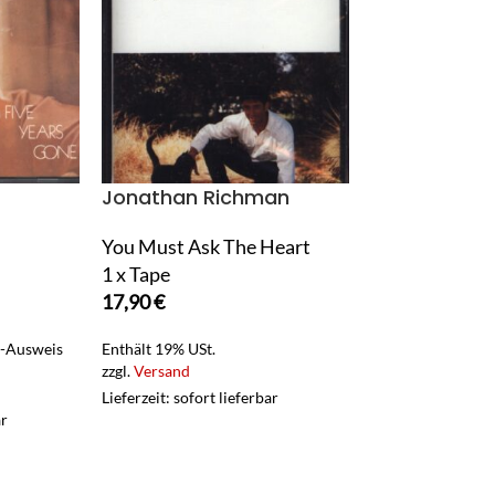
Jonathan Richman
New Riders O
Sage
You Must Ask The Heart
1 x Tape
Keep On Keepi
17,90
€
1 x Tape
11,90
€
t-Ausweis
Enthält 19% USt.
zzgl.
Versand
Enthält 19% USt.
Lieferzeit: sofort lieferbar
zzgl.
Versand
ar
Lieferzeit: sofort 