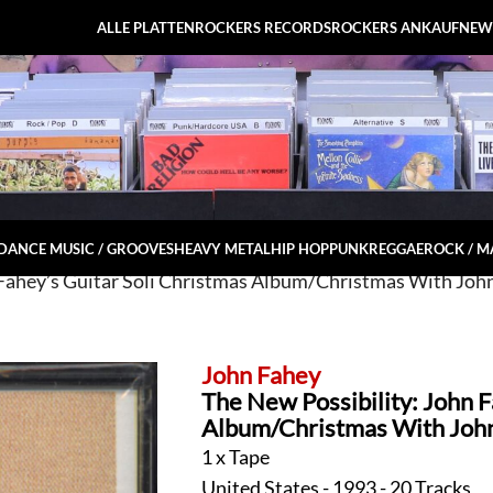
ALLE PLATTEN
ROCKERS RECORDS
ROCKERS ANKAUF
NEW
DANCE MUSIC / GROOVES
HEAVY METAL
HIP HOP
PUNK
REGGAE
ROCK / 
Fahey’s Guitar Soli Christmas Album/Christmas With John 
John Fahey
The New Possibility: John F
Album/Christmas With John 
1 x Tape
United States - 1993 - 20 Tracks