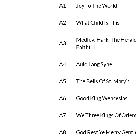
A1
Joy To The World
A2
What Child Is This
Medley: Hark, The Herald
A3
Faithful
A4
Auld Lang Syne
A5
The Bells Of St. Mary’s
A6
Good King Wenceslas
A7
We Three Kings Of Orien
A8
God Rest Ye Merry Gent