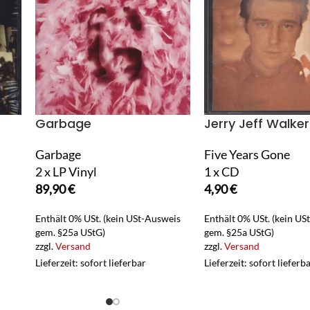
Garbage
Jerry Jeff Walker
Garbage
Five Years Gone
2 x LP Vinyl
1 x CD
89,90
€
4,90
€
Enthält 0% USt. (kein USt-Ausweis
Enthält 0% USt. (kein US
gem. §25a UStG)
gem. §25a UStG)
zzgl.
Versand
zzgl.
Versand
Lieferzeit: sofort lieferbar
Lieferzeit: sofort lieferb