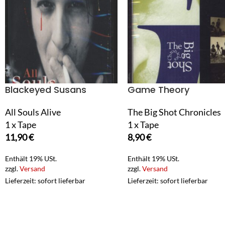
Blackeyed Susans
Game Theory
All Souls Alive
The Big Shot Chronicles
1 x Tape
1 x Tape
11,90
€
8,90
€
Enthält 19% USt.
Enthält 19% USt.
zzgl.
Versand
zzgl.
Versand
Lieferzeit: sofort lieferbar
Lieferzeit: sofort lieferbar