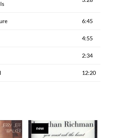
ls
ure
6:45
4:55
2:34
I
12:20
new
new