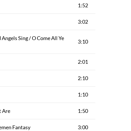
1:52
3:02
 Angels Sing / O Come All Ye
3:10
2:01
2:10
1:10
t Are
1:50
lemen Fantasy
3:00