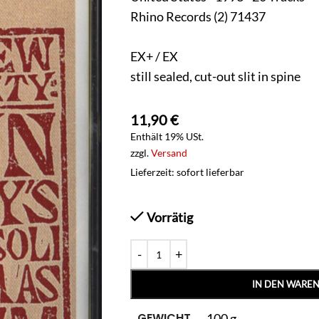
Rhino Records (2) 71437
EX+ / EX
still sealed, cut-out slit in spine
11,90
€
Enthält 19% USt.
zzgl.
Versand
Lieferzeit: sofort lieferbar
Vorrätig
IN DEN WARE
GEWICHT
100 g