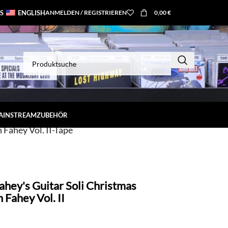
S
ENGLISH
ANMELDEN / REGISTRIEREN
0,00
€
MAINSTREAM
ZUBEHÖR
Fahey Vol. II-Tape
ahey's Guitar Soli Christmas
Fahey Vol. II