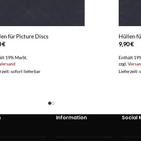
len für Picture Discs
Hüllen fü
0
€
9,90
€
ält 19% MwSt.
Enthält 19
Versand
zzgl.
Versa
rzeit: sofort lieferbar
Lieferzeit: 
s
Information
Social 