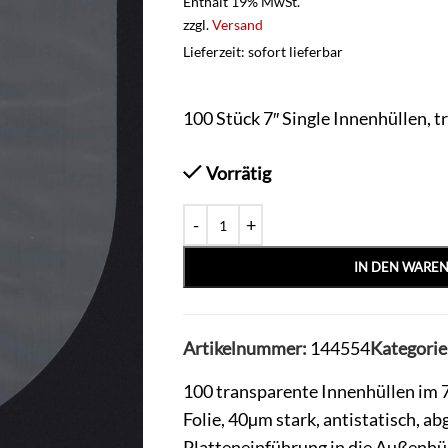
Enthält 19% MwSt.
zzgl.
Versand
Lieferzeit: sofort lieferbar
100 Stück 7″ Single Innenhüllen, 
Vorrätig
IN DEN WARE
Artikelnummer:
144554
Kategorie
100 transparente Innenhüllen im
Folie, 40µm stark, antistatisch, a
Platteneinführung in die Außenhül