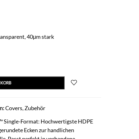
transparent, 40μm stark
NKORB
n:
Covers
,
Zubehör
 7″ Single-Format: Hochwertigste HDPE
bgerundete Ecken zur handlichen
le. Passt perfekt in vorhandene,