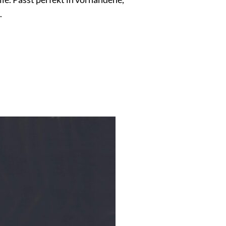
.
new