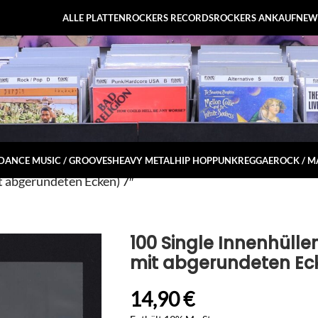
ALLE PLATTEN
ROCKERS RECORDS
ROCKERS ANKAUF
NEW
DANCE MUSIC / GROOVES
HEAVY METAL
HIP HOP
PUNK
REGGAE
ROCK / 
t abgerundeten Ecken) 7″
100 Single Innenhülle
mit abgerundeten Ec
14,90
€