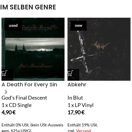
IM SELBEN GENRE
used
new
A Death For Every Sin
Abkehr
God's Final Descent
In Blut
1 x CD Single
1 x LP Vinyl
4,90
€
17,90
€
Enthält 0% USt. (kein USt-Ausweis
Enthält 19% USt.
gem. §25a UStG)
zzgl.
Versand