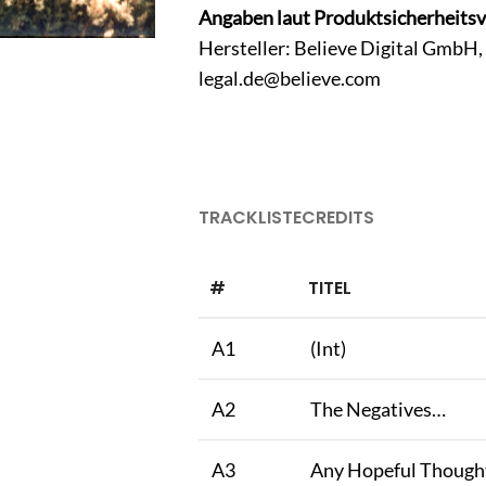
Angaben laut Produktsicherheits
Hersteller: Believe Digital GmbH
legal.de@believe.com
TRACKLISTE
CREDITS
#
TITEL
A1
(Int)
A2
The Negatives…
A3
Any Hopeful Thought