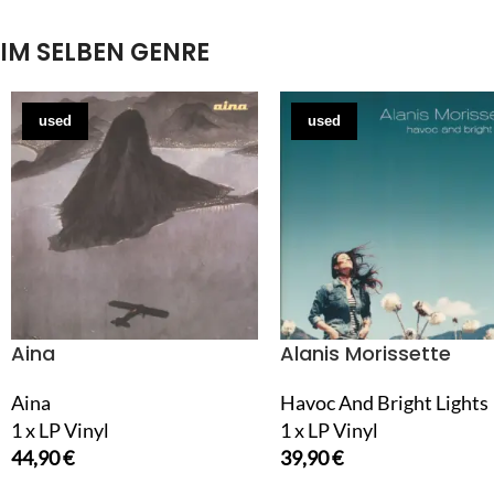
IM SELBEN GENRE
used
used
Aina
Alanis Morissette
Aina
Havoc And Bright Lights
1 x LP Vinyl
1 x LP Vinyl
44,90
€
39,90
€