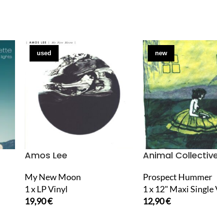
used
new
Amos Lee
Animal Collectiv
My New Moon
Prospect Hummer
1 x LP Vinyl
1 x 12" Maxi Single 
19,90
€
12,90
€