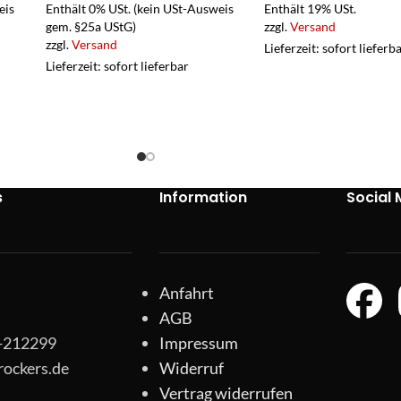
eis
Enthält 0% USt. (kein USt-Ausweis
Enthält 19% USt.
gem. §25a UStG)
zzgl.
Versand
zzgl.
Versand
Lieferzeit: sofort lieferb
Lieferzeit: sofort lieferbar
s
Information
Social 
Anfahrt
AGB
1-212299
Impressum
rockers.de
Widerruf
Vertrag widerrufen