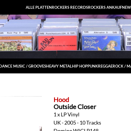
ALLE PLATTEN
ROCKERS RECORDS
ROCKERS ANKAUF
NEW
DANCE MUSIC / GROOVES
HEAVY METAL
HIP HOP
PUNK
REGGAE
ROCK / 
Hood
Outside Closer
1 x LP Vinyl
UK - 2005 - 10 Tracks
Domino WIGLP148