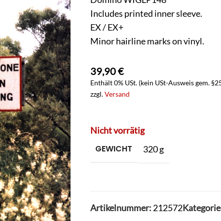
Includes printed inner sleeve.
EX / EX+
Minor hairline marks on vinyl.
39,90
€
Enthält 0% USt. (kein USt-Ausweis gem. §2
zzgl.
Versand
Nicht vorrätig
GEWICHT
320 g
Artikelnummer:
212572
Kategorie