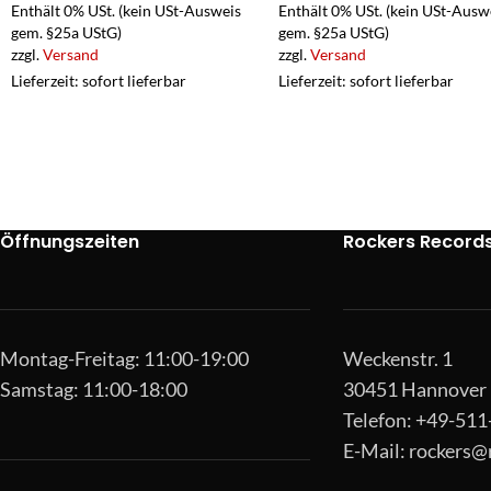
Enthält 0% USt. (kein USt-Ausweis
Enthält 0% USt. (kein USt-Ausw
gem. §25a UStG)
gem. §25a UStG)
zzgl.
Versand
zzgl.
Versand
Lieferzeit: sofort lieferbar
Lieferzeit: sofort lieferbar
Öffnungszeiten
Rockers Record
Montag-Freitag: 11:00-19:00
Weckenstr. 1
Samstag: 11:00-18:00
30451 Hannover
Telefon: +49-51
E-Mail:
rockers@