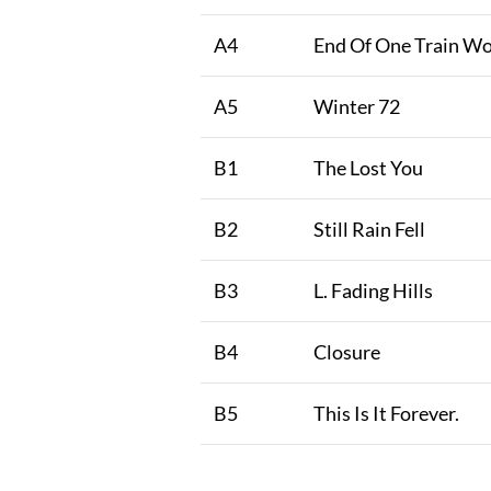
A4
End Of One Train Wo
A5
Winter 72
B1
The Lost You
B2
Still Rain Fell
B3
L. Fading Hills
B4
Closure
B5
This Is It Forever.