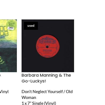
used
new
e
Barbara Manning & The
Bastille
Go-Luckys!
Give Me The F
Vinyl
Don't Neglect Yourself / Old
1 x LP Vinyl
Woman
24,90
€
1 x 7" Single (Vinyl)