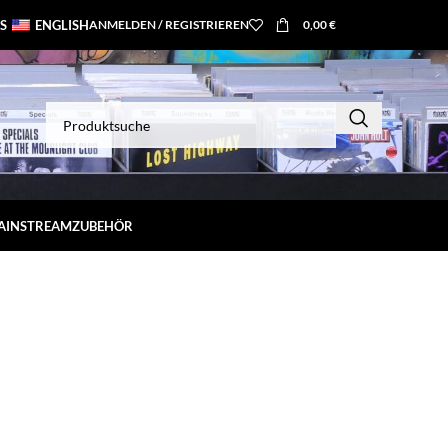
S
ENGLISH
ANMELDEN / REGISTRIEREN
0,00
€
MAINSTREAM
ZUBEHÖR