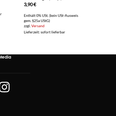
Enthält 19% USt.
3,90
€
zzgl.
Versand
ar
Lieferzeit: sofort 
Enthält 0% USt. (kein USt-Ausweis
gem. §25a UStG)
zzgl.
Versand
Lieferzeit: sofort lieferbar
Media