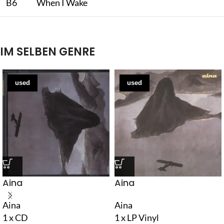
B6
When I Wake
IM SELBEN GENRE
used
used
Aina
Aina
Aina
Aina
1 x CD
1 x LP Vinyl