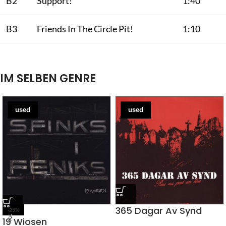
B2
Support!
1:40
B3
Friends In The Circle Pit!
1:10
IM SELBEN GENRE
used
used
365 Dagar Av Synd
-25%
19 Wiosen