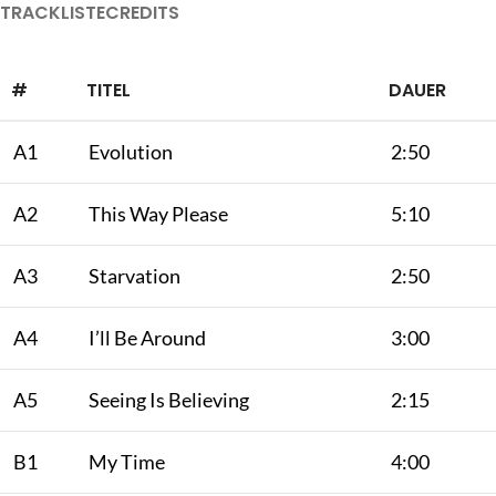
TRACKLISTE
CREDITS
#
TITEL
DAUER
A1
Evolution
2:50
A2
This Way Please
5:10
A3
Starvation
2:50
A4
I’ll Be Around
3:00
A5
Seeing Is Believing
2:15
B1
My Time
4:00