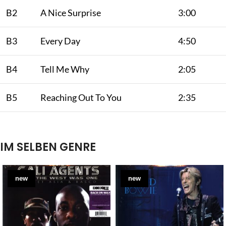
B2
A Nice Surprise
3:00
B3
Every Day
4:50
B4
Tell Me Why
2:05
B5
Reaching Out To You
2:35
IM SELBEN GENRE
new
new