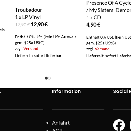
Presence Of A Cycl
Troubadour
/ My Sisters' Demo
1 x LP Vinyl
1 x CD
12,90
€
4,90
€
17,90
€
eis
Enthält 0% USt. (kein USt-Ausweis
Enthält 0% USt. (kein US
gem. §25a UStG)
gem. §25a UStG)
zzgl.
Versand
zzgl.
Versand
Lieferzeit: sofort lieferbar
Lieferzeit: sofort lieferb
s
Information
Social 
Anfahrt
AGB