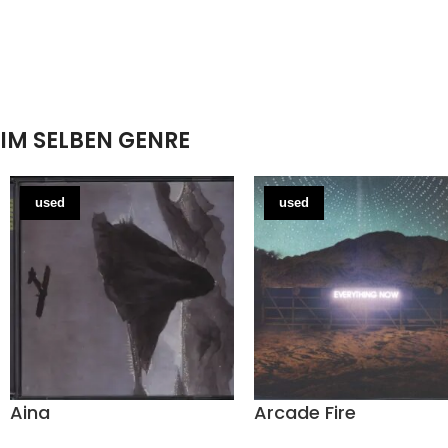
IM SELBEN GENRE
used
used
Aina
Arcade Fire