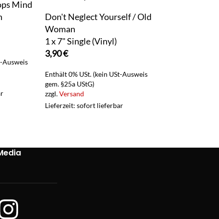
ops Mind
First & Secon
n
Don't Neglect Yourself / Old
1 x LP Vinyl
Woman
59,90
€
1 x 7" Single (Vinyl)
Enthält 0% USt. (
3,90
€
gem. §25a UStG)
t-Ausweis
zzgl.
Versand
Enthält 0% USt. (kein USt-Ausweis
Lieferzeit: sofort 
gem. §25a UStG)
ar
zzgl.
Versand
Lieferzeit: sofort lieferbar
Media