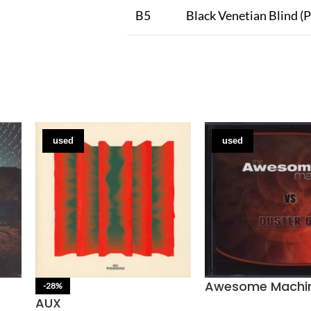
B5
Black Venetian Blind (P
used
used
Awesome Machi
-28%
AUX