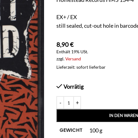
EX+ / EX
still sealed, cut-out hole in barcod
8,90
€
Enthält 19% USt.
zzgl.
Versand
Lieferzeit: sofort lieferbar
Vorrätig
IN DEN WARE
GEWICHT
100 g