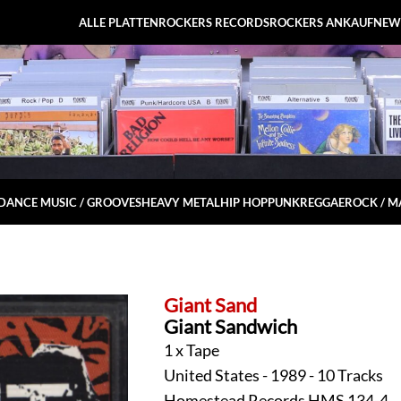
ALLE PLATTEN
ROCKERS RECORDS
ROCKERS ANKAUF
NEW
DANCE MUSIC / GROOVES
HEAVY METAL
HIP HOP
PUNK
REGGAE
ROCK / 
Giant Sand
Giant Sandwich
1 x Tape
United States - 1989 - 10 Tracks
Homestead Records HMS 134-4