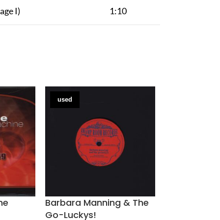
age I)
1:10
used
used
ne
Barbara Manning & The
Baroness
Go-Luckys!