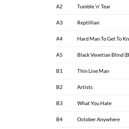
A2
Tumble ‘n’ Tear
A3
Reptillian
A4
Hard Man To Get To K
A5
Black Venetian Blind (B
B1
Thin Line Man
B2
Artists
B3
What You Hate
B4
October Anywhere