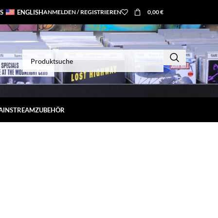
S
ENGLISH
ANMELDEN / REGISTRIEREN
0,00
€
MAINSTREAM
ZUBEHÖR