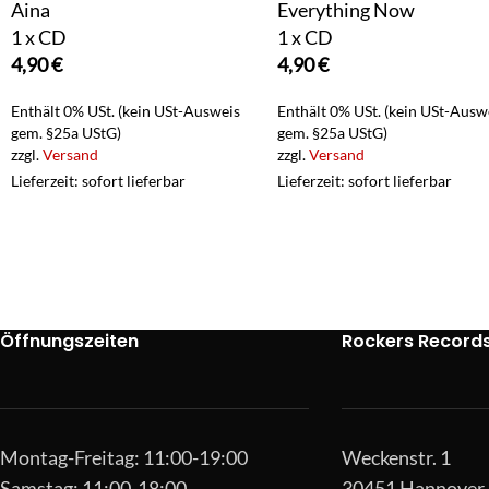
Aina
Everything Now
1 x CD
1 x CD
4,90
€
4,90
€
Enthält 0% USt. (kein USt-Ausweis
Enthält 0% USt. (kein USt-Ausw
gem. §25a UStG)
gem. §25a UStG)
zzgl.
Versand
zzgl.
Versand
Lieferzeit: sofort lieferbar
Lieferzeit: sofort lieferbar
Öffnungszeiten
Rockers Record
Montag-Freitag: 11:00-19:00
Weckenstr. 1
Samstag: 11:00-18:00
30451 Hannover