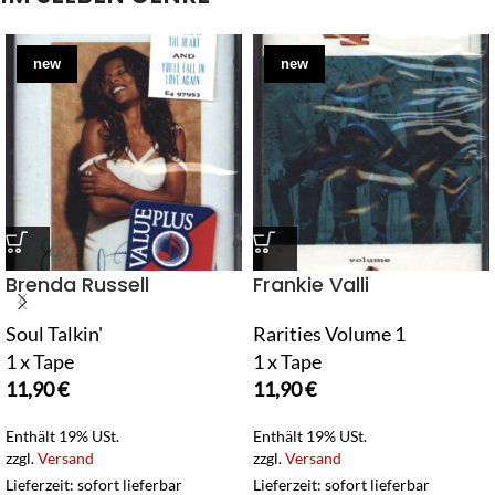
new
new
Brenda Russell
Frankie Valli
Soul Talkin'
Rarities Volume 1
1 x Tape
1 x Tape
11,90
€
11,90
€
Enthält 19% USt.
Enthält 19% USt.
zzgl.
Versand
zzgl.
Versand
Lieferzeit: sofort lieferbar
Lieferzeit: sofort lieferbar