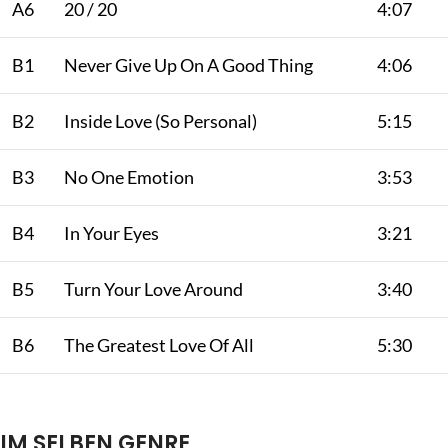
A6
20 / 20
4:07
B1
Never Give Up On A Good Thing
4:06
B2
Inside Love (So Personal)
5:15
B3
No One Emotion
3:53
B4
In Your Eyes
3:21
B5
Turn Your Love Around
3:40
B6
The Greatest Love Of All
5:30
IM SELBEN GENRE