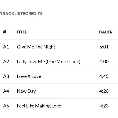
TRACKLISTE
CREDITS
#
TITEL
DAUER
A1
Give Me The Night
5:01
A2
Lady Love Me (One More Time)
4:00
A3
Love X Love
4:45
A4
New Day
4:26
A5
Feel Like Making Love
4:23