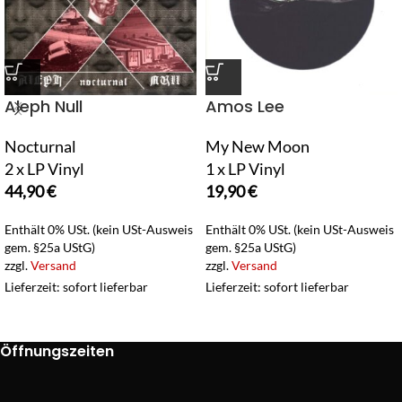
Aleph Null
Amos Lee
Nocturnal
My New Moon
2 x LP Vinyl
1 x LP Vinyl
44,90
€
19,90
€
Enthält 0% USt. (kein USt-Ausweis
Enthält 0% USt. (kein USt-Ausweis
gem. §25a UStG)
gem. §25a UStG)
zzgl.
Versand
zzgl.
Versand
Lieferzeit: sofort lieferbar
Lieferzeit: sofort lieferbar
Öffnungszeiten