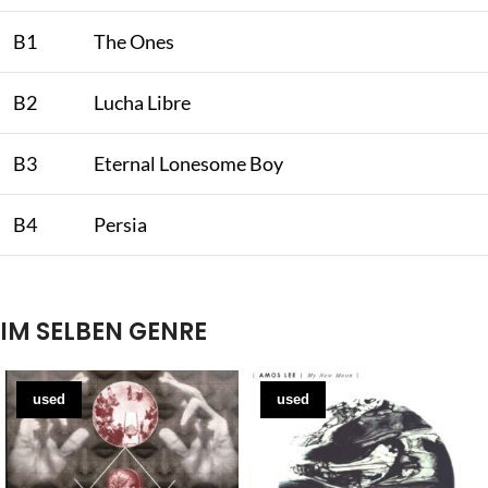
B1
The Ones
B2
Lucha Libre
B3
Eternal Lonesome Boy
B4
Persia
IM SELBEN GENRE
used
used