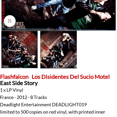
Klick zum Vergrößern
Flashfalcon
Los Disidentes Del Sucio Motel
East Side Story
1 x LP Vinyl
France - 2012 - 8 Tracks
Deadlight Entertainment DEADLIGHT019
limited to 500 copies on red vinyl, with printed inner