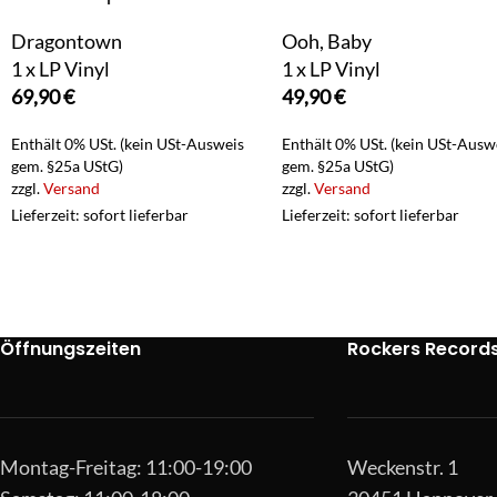
Dragontown
Ooh, Baby
1 x LP Vinyl
1 x LP Vinyl
69,90
€
49,90
€
Enthält 0% USt. (kein USt-Ausweis
Enthält 0% USt. (kein USt-Ausw
gem. §25a UStG)
gem. §25a UStG)
zzgl.
Versand
zzgl.
Versand
Lieferzeit: sofort lieferbar
Lieferzeit: sofort lieferbar
Öffnungszeiten
Rockers Record
Montag-Freitag: 11:00-19:00
Weckenstr. 1