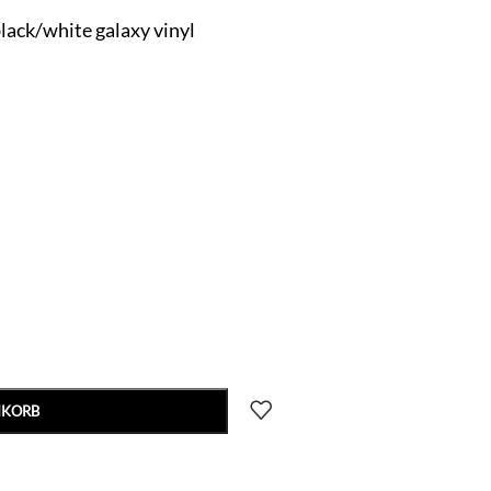
black/white galaxy vinyl
NKORB