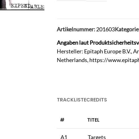
Artikelnummer:
201603
Kategorie
Angaben laut Produktsicherheits
Hersteller: Epitaph Europe B.V., 
Netherlands, https://www.epitap
TRACKLISTE
CREDITS
#
TITEL
A1
Targets