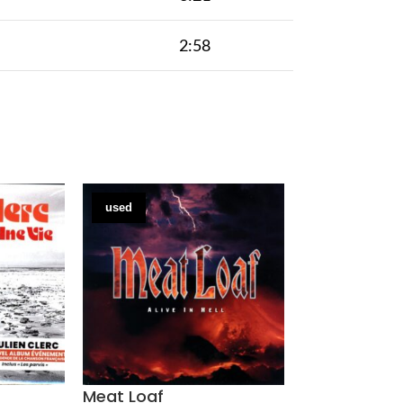
2:58
used
used
Meat Loaf
Ozric Tentac