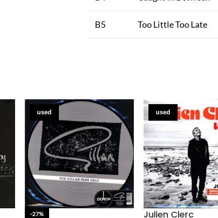
B5
Too Little Too Late
used
used
Julien Clerc
-27%