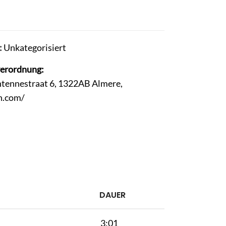
:
Unkategorisiert
verordnung:
Antennestraat 6, 1322AB Almere,
h.com/
DAUER
3:01