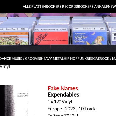
ALLE PLATTEN
ROCKERS RECORDS
ROCKERS ANKAUF
NEW
DANCE MUSIC / GROOVES
HEAVY METAL
HIP HOP
PUNK
REGGAE
ROCK / 
Vinyl
Fake Names
Expendables
1 x 12" Vinyl
Europe - 2023 - 10 Tracks
Epitaph 7942-1