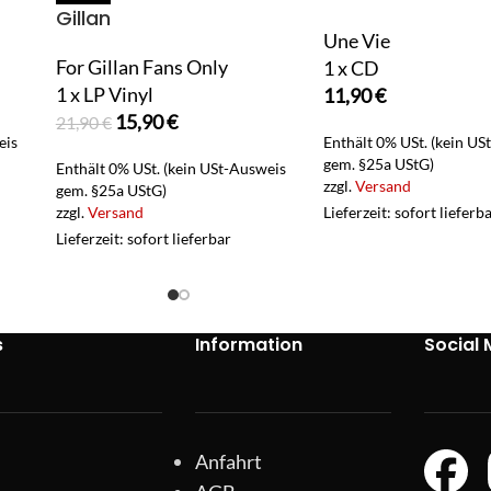
Gillan
Une Vie
For Gillan Fans Only
1 x CD
1 x LP Vinyl
11,90
€
15,90
€
21,90
€
eis
Enthält 0% USt. (kein US
gem. §25a UStG)
Enthält 0% USt. (kein USt-Ausweis
zzgl.
Versand
gem. §25a UStG)
zzgl.
Versand
Lieferzeit: sofort lieferb
Lieferzeit: sofort lieferbar
s
Information
Social 
Anfahrt