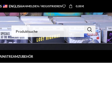
S
ENGLISH
ANMELDEN / REGISTRIEREN
0,00
€
MAINSTREAM
ZUBEHÖR