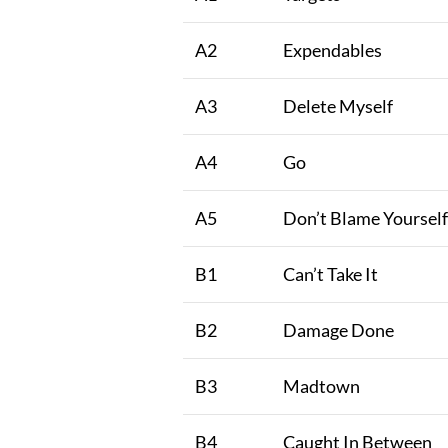
A2
Expendables
A3
Delete Myself
A4
Go
A5
Don’t Blame Yourself
B1
Can’t Take It
B2
Damage Done
B3
Madtown
B4
Caught In Between