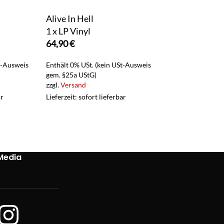
Alive In Hell
Paper Monkey
1 x LP Vinyl
2 x LP Vinyl
64,90
€
29,90
€
t-Ausweis
Enthält 0% USt. (kein USt-Ausweis
Enthält 0% USt. (
gem. §25a UStG)
gem. §25a UStG)
zzgl.
Versand
zzgl.
Versand
ar
Lieferzeit: sofort lieferbar
Lieferzeit: sofort 
Media