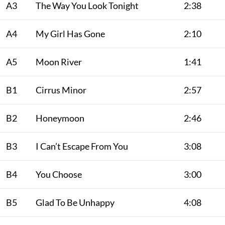
A3
The Way You Look Tonight
2:38
A4
My Girl Has Gone
2:10
A5
Moon River
1:41
B1
Cirrus Minor
2:57
B2
Honeymoon
2:46
B3
I Can’t Escape From You
3:08
B4
You Choose
3:00
B5
Glad To Be Unhappy
4:08