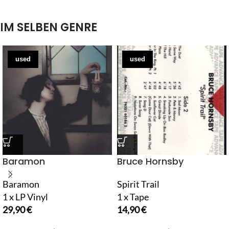
IM SELBEN GENRE
used
used
Baramon
Bruce Hornsby
Baramon
Spirit Trail
1 x LP Vinyl
1 x Tape
29,90
€
14,90
€