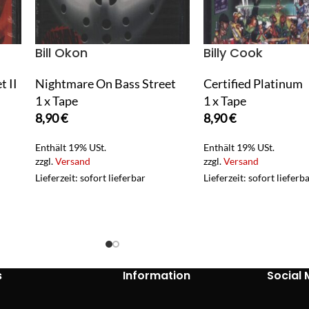
Bill Okon
Billy Cook
t II
Nightmare On Bass Street
Certified Platinum
1 x Tape
1 x Tape
8,90
€
8,90
€
Enthält 19% USt.
Enthält 19% USt.
zzgl.
Versand
zzgl.
Versand
Lieferzeit: sofort lieferbar
Lieferzeit: sofort lieferb
s
Information
Social 