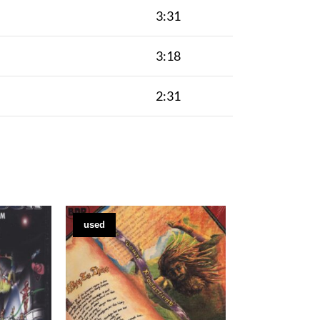
3:31
3:18
2:31
used
new