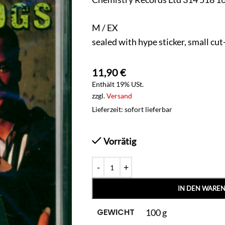
M / EX
sealed with hype sticker, small cut
11,90
€
Enthält 19% USt.
zzgl.
Versand
Lieferzeit: sofort lieferbar
Vorrätig
IN DEN WARE
GEWICHT
100 g