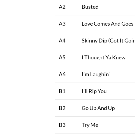
A2
Busted
A3
Love Comes And Goes
A4
Skinny Dip (Got It Goin
A5
I Thought Ya Knew
A6
I’m Laughin’
B1
I’ll Rip You
B2
Go Up And Up
B3
Try Me