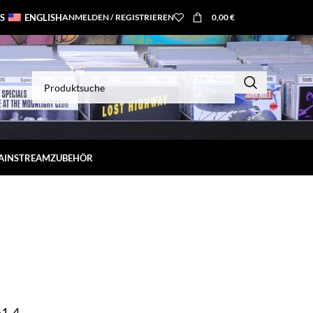
S
ENGLISH
ANMELDEN / REGISTRIEREN
0,00
€
MAINSTREAM
ZUBEHÖR
61-4