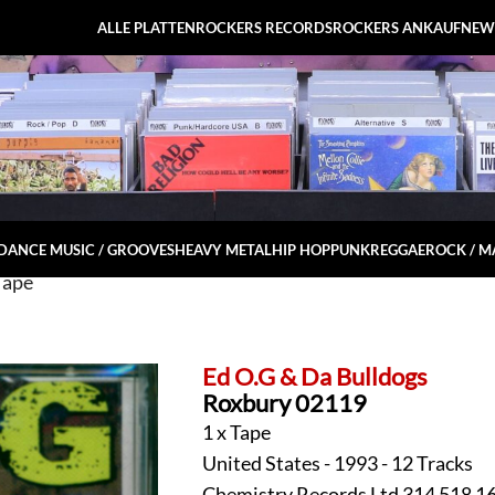
ALLE PLATTEN
ROCKERS RECORDS
ROCKERS ANKAUF
NEW
DANCE MUSIC / GROOVES
HEAVY METAL
HIP HOP
PUNK
REGGAE
ROCK / 
Tape
Ed O.G & Da Bulldogs
Roxbury 02119
1 x Tape
United States - 1993 - 12 Tracks
Chemistry Records Ltd 314 518 1