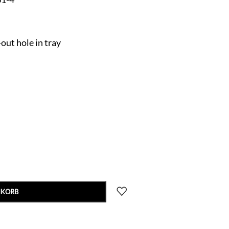
-out hole in tray
NKORB