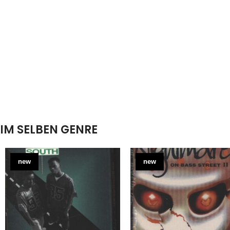
IM SELBEN GENRE
new
new