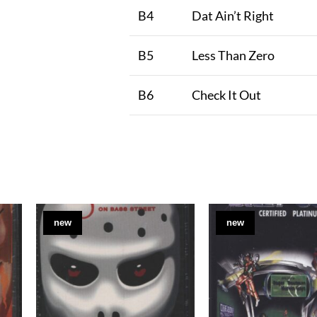
B4
Dat Ain’t Right
B5
Less Than Zero
B6
Check It Out
new
new