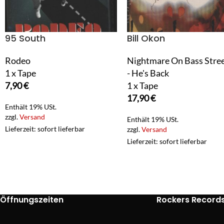
95 South
Bill Okon
Rodeo
Nightmare On Bass Stree
1 x Tape
- He's Back
7,90
€
1 x Tape
17,90
€
Enthält 19% USt.
zzgl.
Versand
Enthält 19% USt.
Lieferzeit: sofort lieferbar
zzgl.
Versand
Lieferzeit: sofort lieferbar
Öffnungszeiten
Rockers Record