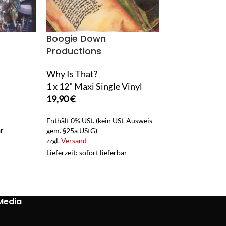
Boogie Down
Capital Bra
Productions
CB6
Why Is That?
2 x LP Vinyl
1 x 12" Maxi Single Vinyl
31,90
€
19,90
€
Enthält 19% USt.
zzgl.
Versand
Enthält 0% USt. (kein USt-Ausweis
ar
Lieferzeit: sofort 
gem. §25a UStG)
zzgl.
Versand
Lieferzeit: sofort lieferbar
Media