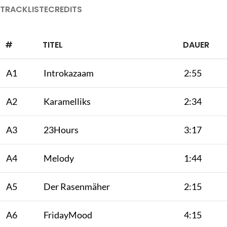
TRACKLISTE
CREDITS
#
TITEL
DAUER
A1
Introkazaam
2:55
A2
Karamelliks
2:34
A3
23Hours
3:17
A4
Melody
1:44
A5
Der Rasenmäher
2:15
A6
FridayMood
4:15