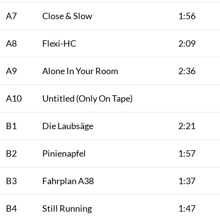
A7
Close & Slow
1:56
A8
Flexi-HC
2:09
A9
Alone In Your Room
2:36
A10
Untitled (Only On Tape)
B1
Die Laubsäge
2:21
B2
Pinienapfel
1:57
B3
Fahrplan A38
1:37
B4
Still Running
1:47