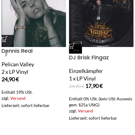
Dennis Real
-28%
DJ Brisk Fingaz
Pelican Valley
Einzelkämpfer
2 x LP Vinyl
1 x LP Vinyl
24,90
€
17,90
€
24,90
€
Enthält 19% USt.
zzgl.
Versand
Enthält 0% USt. (kein USt-Ausweis
gem. §25a UStG)
Lieferzeit: sofort lieferbar
zzgl.
Versand
Lieferzeit: sofort lieferbar