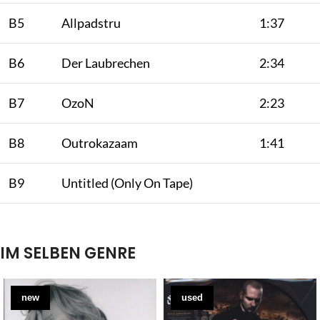
B5
Allpadstru
1:37
B6
Der Laubrechen
2:34
B7
OzoN
2:23
B8
Outrokazaam
1:41
B9
Untitled (Only On Tape)
IM SELBEN GENRE
new
used