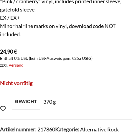
"Pink / cranberry" vinyl, includes printed inner sleeve,
gatefold sleeve.
EX / EX+
Minor hairline marks on vinyl, download code NOT
included.
24,90
€
Enthält 0% USt. (kein USt-Ausweis gem. §25a UStG)
zzgl.
Versand
Nicht vorrätig
GEWICHT
370 g
Artikelnummer:
217860
Kategorie:
Alternative Rock