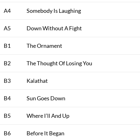
A4
Somebody Is Laughing
A5
Down Without A Fight
B1
The Ornament
B2
The Thought Of Losing You
B3
Kalathat
B4
Sun Goes Down
B5
Where I’ll And Up
B6
Before It Began