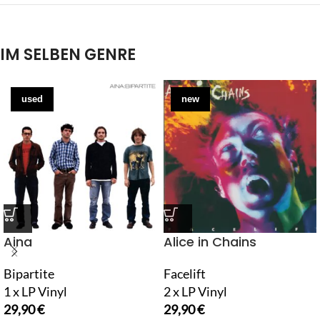
IM SELBEN GENRE
used
new
Aina
Alice in Chains
Bipartite
Facelift
1 x LP Vinyl
2 x LP Vinyl
29,90
€
29,90
€