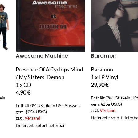
Awesome Machine
Baramon
Presence Of A Cyclops Mind
Baramon
/ My Sisters' Demon
1 x LP Vinyl
1 x CD
29,90
€
4,90
€
eis
Enthält 0% USt. (kein US
gem. §25a UStG)
Enthält 0% USt. (kein USt-Ausweis
zzgl.
Versand
gem. §25a UStG)
Lieferzeit: sofort lieferb
zzgl.
Versand
Lieferzeit: sofort lieferbar