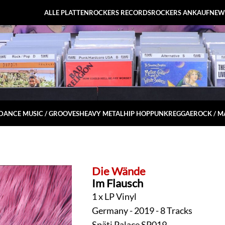
ALLE PLATTEN
ROCKERS RECORDS
ROCKERS ANKAUF
NEW
DANCE MUSIC / GROOVES
HEAVY METAL
HIP HOP
PUNK
REGGAE
ROCK / 
Die Wände
Im Flausch
1 x LP Vinyl
Germany - 2019 - 8 Tracks
Späti Palace SP019