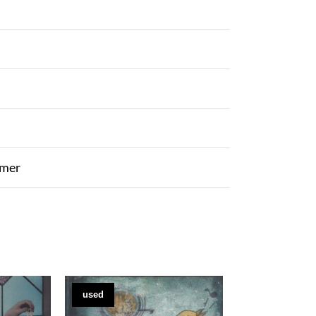
ymer
used
new