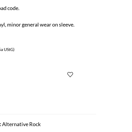
oad code.
l, minor general wear on sleeve.
5a UStG)
:
Alternative Rock