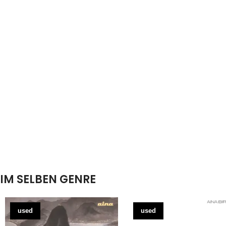
IM SELBEN GENRE
used
used