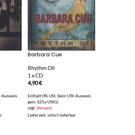
Barbara Cue
Bastille
Rhythm Oil
VS. (Other Peo
1 x CD
Heartache, Pt. 
4,90
€
1 x LP Vinyl
26,90
€
t-Ausweis
Enthält 0% USt. (kein USt-Ausweis
gem. §25a UStG)
Enthält 19% USt.
zzgl.
Versand
zzgl.
Versand
ar
Lieferzeit: sofort lieferbar
Lieferzeit: sofort 