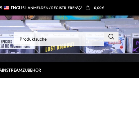
S
ENGLISH
ANMELDEN / REGISTRIEREN
0,00
€
MAINSTREAM
ZUBEHÖR