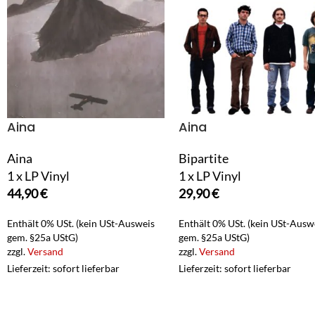
Aina
Aina
Aina
Bipartite
1 x LP Vinyl
1 x LP Vinyl
44,90
€
29,90
€
Enthält 0% USt. (kein USt-Ausweis
Enthält 0% USt. (kein USt-Ausw
gem. §25a UStG)
gem. §25a UStG)
zzgl.
Versand
zzgl.
Versand
Lieferzeit: sofort lieferbar
Lieferzeit: sofort lieferbar