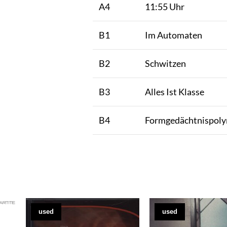
A4
11:55 Uhr
B1
Im Automaten
B2
Schwitzen
B3
Alles Ist Klasse
B4
Formgedächtnispol
used
used