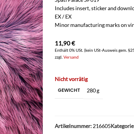
Includes insert, sticker and downl
EX / EX
Minor manufacturing marks on viny
11,90
€
Enthält 0% USt. (kein USt-Ausweis gem. §2
zzgl.
Versand
Nicht vorrätig
GEWICHT
280 g
Artikelnummer:
216605
Kategorie