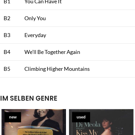
B1
You Can Have It
B2
Only You
B3
Everyday
B4
We’ll Be Together Again
B5
Climbing Higher Mountains
IM SELBEN GENRE
new
used