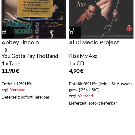
Abbey Lincoln
Al Di Meola Project
You Gotta Pay The Band
Kiss My Axe
1 x Tape
1 x CD
11,90
€
4,90
€
Enthält 19% USt.
Enthält 0% USt. (kein USt-Ausweis
zzgl.
Versand
gem. §25a UStG)
zzgl.
Versand
Lieferzeit: sofort lieferbar
Lieferzeit: sofort lieferbar