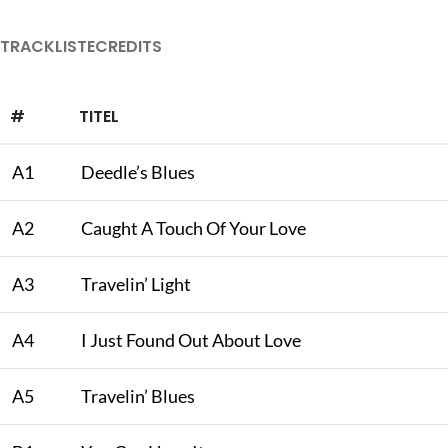
TRACKLISTE
CREDITS
#
TITEL
A1
Deedle’s Blues
A2
Caught A Touch Of Your Love
A3
Travelin’ Light
A4
I Just Found Out About Love
A5
Travelin’ Blues