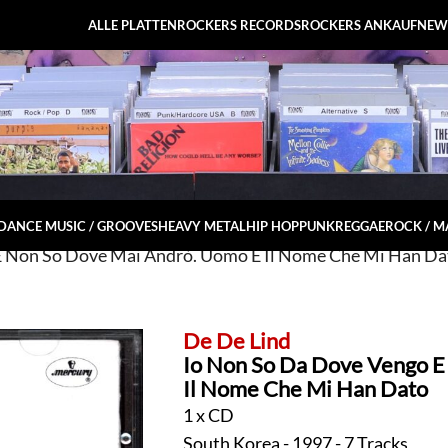
ALLE PLATTEN
ROCKERS RECORDS
ROCKERS ANKAUF
NEW
DANCE MUSIC / GROOVES
HEAVY METAL
HIP HOP
PUNK
REGGAE
ROCK / 
E Non So Dove Mai Andrò. Uomo È Il Nome Che Mi Han D
De De Lind
Io Non So Da Dove Vengo E
Il Nome Che Mi Han Dato
1 x CD
South Korea - 1997 - 7 Tracks