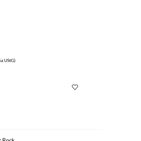
5a UStG)
:
Rock