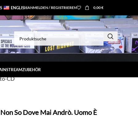
S
ENGLISH
ANMELDEN / REGISTRIEREN
0,00
€
MAINSTREAM
ZUBEHÖR
ato-CD
 Non So Dove Mai Andrò. Uomo È