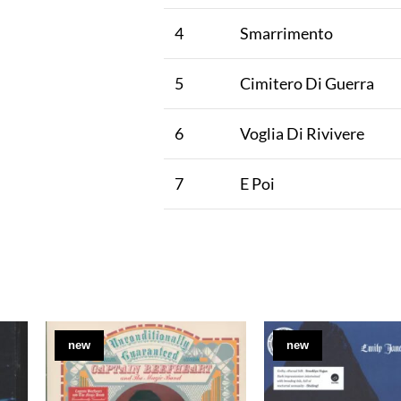
4
Smarrimento
5
Cimitero Di Guerra
6
Voglia Di Rivivere
7
E Poi
new
new