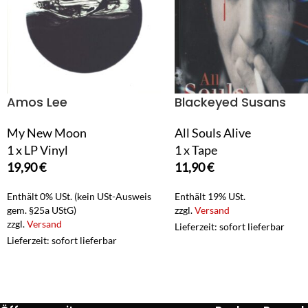
Amos Lee
Blackeyed Susans
My New Moon
All Souls Alive
1 x LP Vinyl
1 x Tape
19,90
€
11,90
€
Enthält 0% USt. (kein USt-Ausweis
Enthält 19% USt.
gem. §25a UStG)
zzgl.
Versand
zzgl.
Versand
Lieferzeit: sofort lieferbar
Lieferzeit: sofort lieferbar