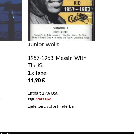
Junior Wells
k.d. lang An
Reclines
1957-1963: Messin' With
The Kid
Angel With A L
1 x Tape
1 x LP Vinyl
11,90
€
11,90
€
Enthält 19% USt.
Enthält 19% USt.
ar
zzgl.
Versand
zzgl.
Versand
Lieferzeit: sofort lieferbar
Lieferzeit: sofort 