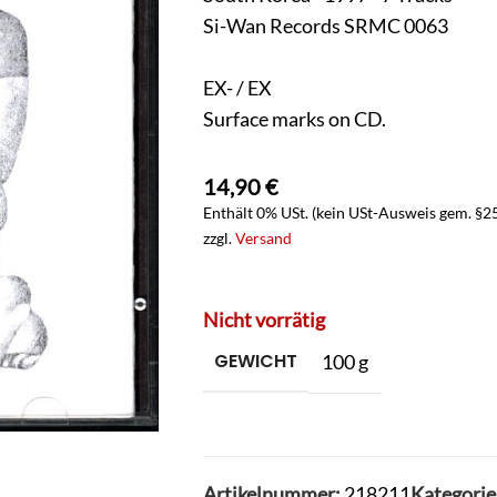
Si-Wan Records SRMC 0063
EX- / EX
Surface marks on CD.
14,90
€
Enthält 0% USt. (kein USt-Ausweis gem. §2
zzgl.
Versand
Nicht vorrätig
GEWICHT
100 g
Artikelnummer:
218211
Kategorie