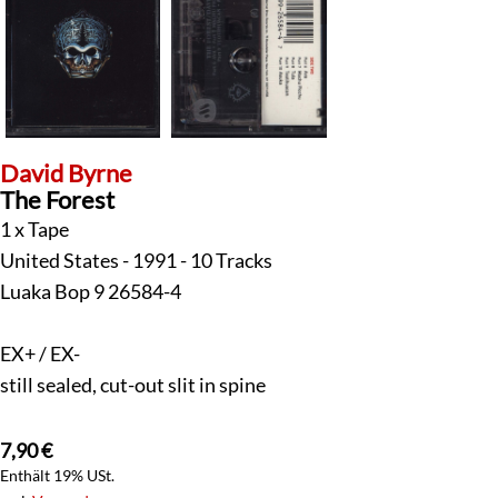
David Byrne
The Forest
1 x Tape
United States - 1991 - 10 Tracks
Luaka Bop 9 26584-4
EX+ / EX-
still sealed, cut-out slit in spine
7,90
€
Enthält 19% USt.